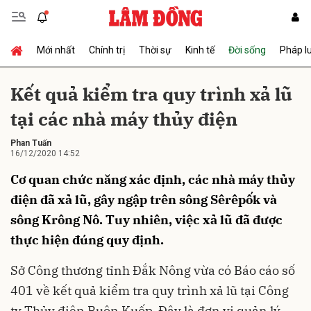
Mới nhất
Chính trị
Thời sự
Kinh tế
Đời sống
Pháp l
Gửi bình luận
Kết quả kiểm tra quy trình xả lũ
tại các nhà máy thủy điện
Phan Tuấn
16/12/2020 14:52
Cơ quan chức năng xác định, các nhà máy thủy
điện đã xả lũ, gây ngập trên sông Sêrêpốk và
Hủy
Gửi
sông Krông Nô. Tuy nhiên, việc xả lũ đã được
thực hiện đúng quy định.
Sở Công thương tỉnh Đắk Nông vừa có Báo cáo số
401 về kết quả kiểm tra quy trình xả lũ tại Công
ty Thủy điện Buôn Kuốp. Đây là đơn vị quản lý