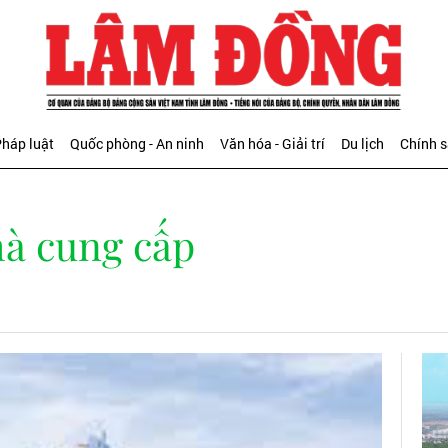
háp luật
Quốc phòng - An ninh
Văn hóa - Giải trí
Du lịch
Chính 
hà cung cấp