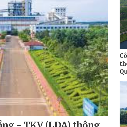
Cô
th
Qu
ng - TKV (LDA) thông