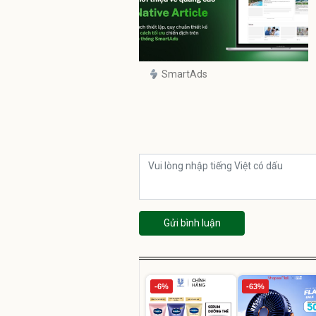
SmartAds
Gửi bình luận
-6%
-63%