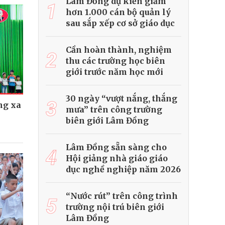
Lâm Đồng dự kiến giảm
1
hơn 1.000 cán bộ quản lý
sau sắp xếp cơ sở giáo dục
Cần hoàn thành, nghiệm
2
thu các trường học biên
giới trước năm học mới
30 ngày “vượt nắng, thắng
3
ng xa
mưa” trên công trường
biên giới Lâm Đồng
Lâm Đồng sẵn sàng cho
4
Hội giảng nhà giáo giáo
dục nghề nghiệp năm 2026
“Nước rút” trên công trình
5
trường nội trú biên giới
Lâm Đồng