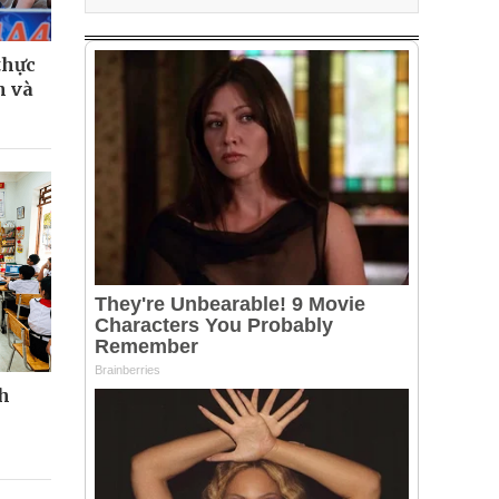
thực
h và
nh