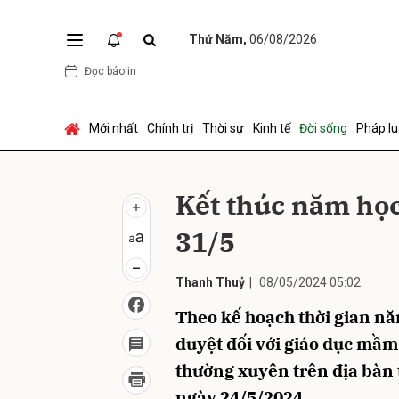
Thứ Năm,
06/08/2026
Đọc báo in
Gửi 
Mới nhất
Chính trị
Thời sự
Kinh tế
Đời sống
Pháp lu
Kết thúc năm họ
31/5
Thanh Thuỷ
|
08/05/2024 05:02
Theo kế hoạch thời gian n
duyệt đối với giáo dục mầm
thường xuyên trên địa bàn 
ngày 24/5/2024.