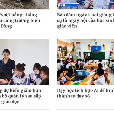
“vượt nắng, thắng
Bảo đảm ngày khai giảng 
n công trường biên
sự là ngày hội của học sin
 Đồng
giáo viên
g dự kiến giảm hơn
Dạy học tích hợp AI để hì
n bộ quản lý sau sắp
thành tư duy số
 giáo dục