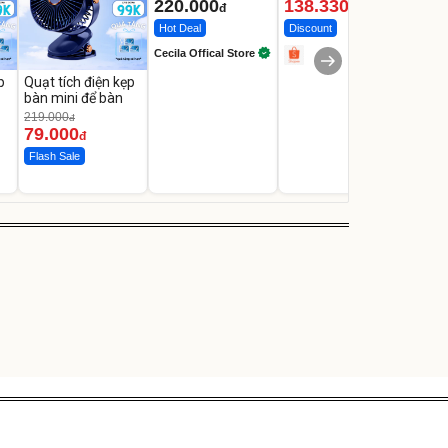
220.000
138.330
2.2
đ
đ
Hot Deal
Discount
Flash
Cecila Offical Store
p
Quạt tích điện kẹp
bàn mini để bàn
219.000
đ
79.000
đ
Flash Sale