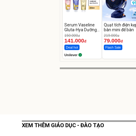
Serum Vaseline
Quạt tích điện kẹ
Gluta-Hya Dưỡng
bàn mini để bàn
Da Sáng Mịn Sau 7
150.000
219.000
đ
đ
Ngày
141.000
79.000
đ
đ
Deal hot
Flash Sale
Unilever
XEM THÊM GIÁO DỤC - ĐÀO TẠO