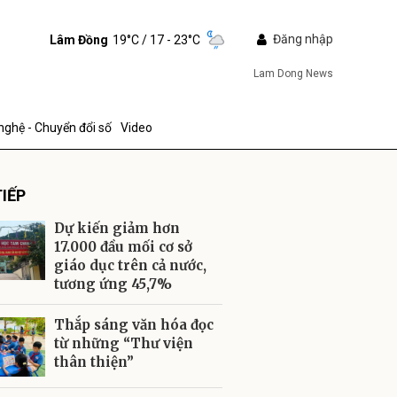
Đăng nhập
Lâm Đồng
19°C
/ 17 - 23°C
Lam Dong News
nghệ - Chuyển đổi số
Video
IẾP
Dự kiến giảm hơn
17.000 đầu mối cơ sở
giáo dục trên cả nước,
tương ứng 45,7%
ửi
Thắp sáng văn hóa đọc
từ những “Thư viện
thân thiện”