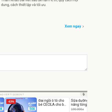
dung, cách thiết lập và tối ưu.
Xem ngay
Unmute
Unmute
Unm
ADVERTISEMENT
Đai ngồi ô tô cho
Sữa dưỡng thể
Robot
-63%
-27%
bé CECILA cho bé
nâng tông tức thì
Nhà -
1-9 tuổi
Vaseline Body
Thôn
190.000
3.000
đ