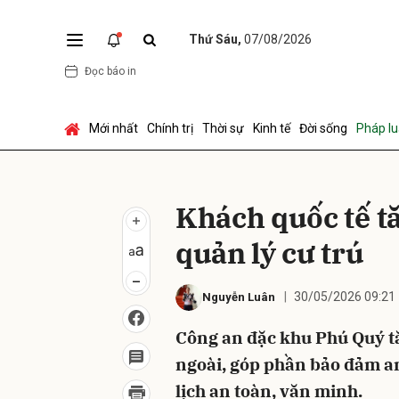
Thứ Sáu,
07/08/2026
Đọc báo in
Gửi 
Mới nhất
Chính trị
Thời sự
Kinh tế
Đời sống
Pháp lu
Khách quốc tế t
quản lý cư trú
30/05/2026 09:21
Nguyễn Luân
Công an đặc khu Phú Quý t
ngoài, góp phần bảo đảm an
lịch an toàn, văn minh.