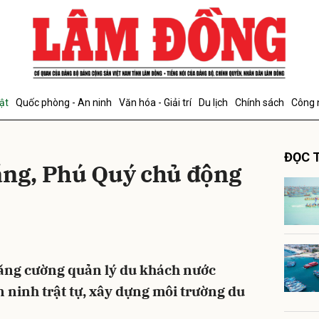
bình luận
ật
Quốc phòng - An ninh
Văn hóa - Giải trí
Du lịch
Chính sách
Công 
ĐỌC T
ăng, Phú Quý chủ động
Hủy
G
ăng cường quản lý du khách nước
 ninh trật tự, xây dựng môi trường du