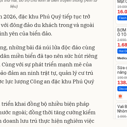
t thứ hai, bổ trợ cho kinh tế biển truyền thống (Ảnh tư
Mặt 
LOTU
liệu)
19.00
Cott
16.
2026, đặc khu Phú Quý tiếp tục trở
Flash
với đông đảo du khách trong và ngoài
Unm
BƠM 
-37%
ình yên của biển đảo.
Ô TÔ
Medi
2.690
12.0
1.6
ng, những bãi đá núi lửa độc đáo cùng
Hot D
ân miền biển đã tạo nên sức hút riêng
Medic
Unm
. Cùng với sự phát triển mạnh mẽ của
Sữa 
-27%
bảo đảm an ninh trật tự, quản lý cư trú
nâng 
Vase
190.0
ợc lực lượng Công an đặc khu Phú Quý
138
Disco
Unm
triển khai đồng bộ nhiều biện pháp
Vali
-17%
 nước ngoài; đồng thời tăng cường kiểm
Nhôm
20/2
1.000
nh doanh lưu trú thực hiện nghiêm việc
825