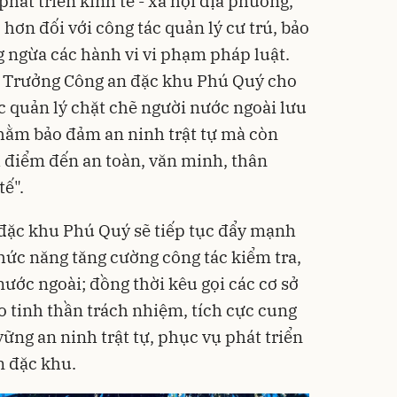
hát triển kinh tế - xã hội địa phương,
 hơn đối với công tác quản lý cư trú, bảo
g ngừa các hành vi vi phạm pháp luật.
 Trưởng Công an đặc khu Phú Quý cho
ệc quản lý chặt chẽ người nước ngoài lưu
nhằm bảo đảm an ninh trật tự mà còn
 điểm đến an toàn, văn minh, thân
tế".
n đặc khu Phú Quý sẽ tiếp tục đẩy mạnh
hức năng tăng cường công tác kiểm tra,
nước ngoài; đồng thời kêu gọi các cơ sở
o tinh thần trách nhiệm, tích cực cung
vững an ninh trật tự, phục vụ phát triển
n đặc khu.