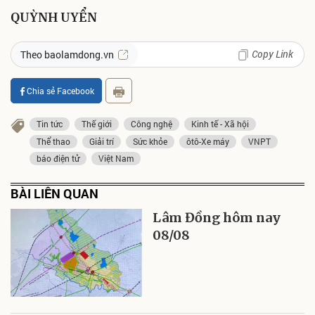
QUỲNH UYỂN
Copy Link
Theo baolamdong.vn
Chia sẻ Facebook
Tin tức
Thế giới
Công nghệ
Kinh tế - Xã hội
Thể thao
Giải trí
Sức khỏe
ôtô-Xe máy
VNPT
báo điện tử
Việt Nam
BÀI LIÊN QUAN
Lâm Đồng hôm nay
08/08