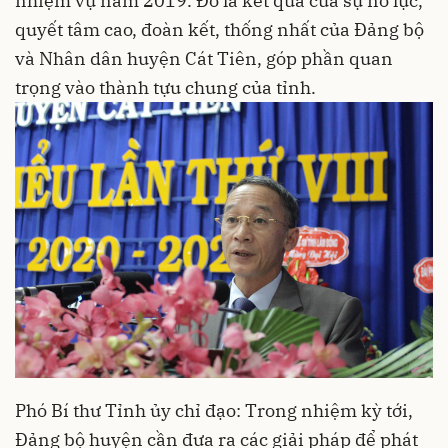
nhiệm vụ năm 2019. Đó là kết quả của sự nỗ lực,
quyết tâm cao, đoàn kết, thống nhất của Đảng bộ
và Nhân dân huyện Cát Tiên, góp phần quan
trọng vào thành tựu chung của tỉnh.
Phó Bí thư Tỉnh ủy chỉ đạo: Trong nhiệm kỳ tới,
Đảng bộ huyện cần đưa ra các giải pháp để phát