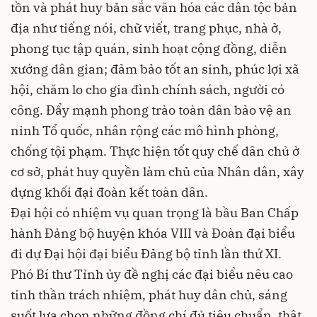
tồn và phát huy bản sắc văn hóa các dân tộc bản
địa như tiếng nói, chữ viết, trang phục, nhà ở,
phong tục tập quán, sinh hoạt cộng đồng, diễn
xướng dân gian; đảm bảo tốt an sinh, phúc lợi xã
hội, chăm lo cho gia đình chính sách, người có
công. Đẩy mạnh phong trào toàn dân bảo vệ an
ninh Tổ quốc, nhân rộng các mô hình phòng,
chống tội phạm. Thực hiện tốt quy chế dân chủ ở
cơ sở, phát huy quyền làm chủ của Nhân dân, xây
dựng khối đại đoàn kết toàn dân.
Đại hội có nhiệm vụ quan trọng là bầu Ban Chấp
hành Đảng bộ huyện khóa VIII và Đoàn đại biểu
đi dự Đại hội đại biểu Đảng bộ tỉnh lần thứ XI.
Phó Bí thư Tỉnh ủy đề nghị các đại biểu nêu cao
tinh thần trách nhiệm, phát huy dân chủ, sáng
suốt lựa chọn những đồng chí đủ tiêu chuẩn, thật