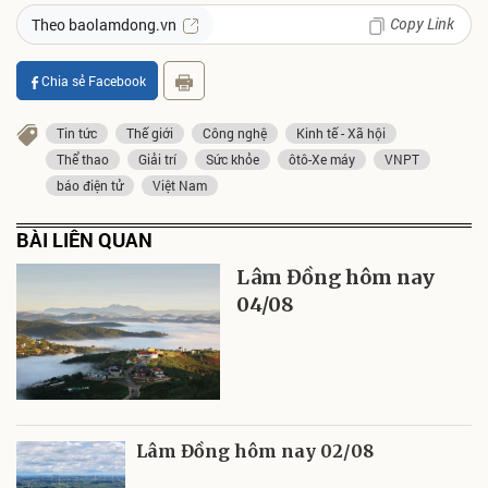
Copy Link
Theo baolamdong.vn
Chia sẻ Facebook
Tin tức
Thế giới
Công nghệ
Kinh tế - Xã hội
Thể thao
Giải trí
Sức khỏe
ôtô-Xe máy
VNPT
báo điện tử
Việt Nam
BÀI LIÊN QUAN
Lâm Đồng hôm nay
04/08
Lâm Đồng hôm nay 02/08