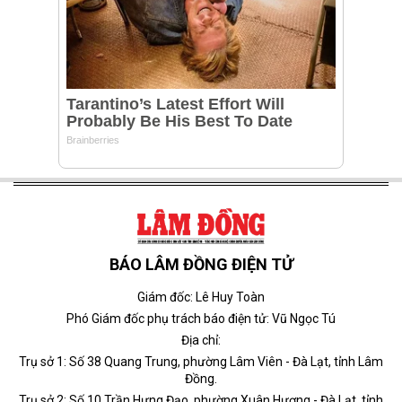
BÁO LÂM ĐỒNG ĐIỆN TỬ
Giám đốc: Lê Huy Toàn
Phó Giám đốc phụ trách báo điện tử: Vũ Ngọc Tú
Địa chỉ:
Trụ sở 1: Số 38 Quang Trung, phường Lâm Viên - Đà Lạt, tỉnh Lâm
Đồng.
Trụ sở 2: Số 10 Trần Hưng Đạo, phường Xuân Hương - Đà Lạt, tỉnh