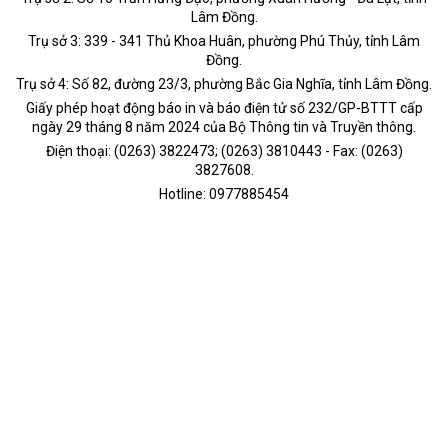
Lâm Đồng.
Trụ sở 3: 339 - 341 Thủ Khoa Huân, phường Phú Thủy, tỉnh Lâm
Đồng.
Trụ sở 4: Số 82, đường 23/3, phường Bắc Gia Nghĩa, tỉnh Lâm Đồng.
Giấy phép hoạt động báo in và báo điện tử số 232/GP-BTTT cấp
ngày 29 tháng 8 năm 2024 của Bộ Thông tin và Truyền thông.
Điện thoại: (0263) 3822473; (0263) 3810443 - Fax: (0263)
3827608.
Hotline: 0977885454
Kết nối chúng tôi tại:
Chính trị
Thời sự
Kinh tế
Đời sống
Pháp luật
Quốc phòng - An ninh
Văn hóa - Giải trí
Du lịch
Chính sách
Công nghệ - Chuyển đổi số