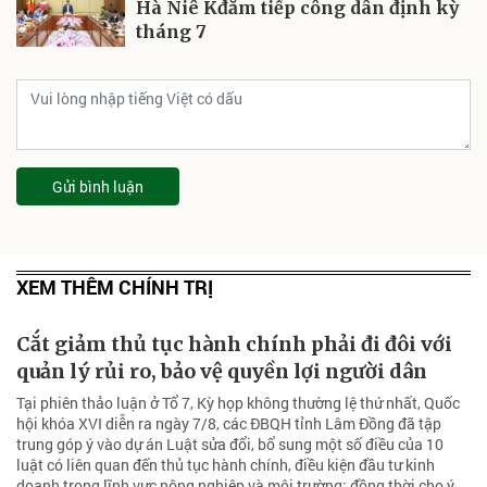
Hà Niê Kđăm tiếp công dân định kỳ
tháng 7
Gửi bình luận
XEM THÊM CHÍNH TRỊ
Cắt giảm thủ tục hành chính phải đi đôi với
quản lý rủi ro, bảo vệ quyền lợi người dân
Tại phiên thảo luận ở Tổ 7, Kỳ họp không thường lệ thứ nhất, Quốc
hội khóa XVI diễn ra ngày 7/8, các ĐBQH tỉnh Lâm Đồng đã tập
trung góp ý vào dự án Luật sửa đổi, bổ sung một số điều của 10
luật có liên quan đến thủ tục hành chính, điều kiện đầu tư kinh
doanh trong lĩnh vực nông nghiệp và môi trường; đồng thời cho ý