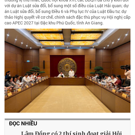
với dự án Luật sửa đổi, bổ sung một số điều của Luật Hải quan; dự
án Luật sửa đổi, bổ sung Điều 6 và Phụ lục IV của Luật Đầu tư; dự
thảo Nghị quyết về cơ chế, chính sách đặc thù phục vụ Hội nghị cấp
cao APEC 2027 tại Đặc khu Phú Quốc, tỉnh An Giang.
ĐỌC NHIỀU
Lâm Đồng có 2 thí sinh đoạt giải Hội