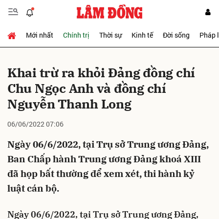
Mới nhất
Chính trị
Thời sự
Kinh tế
Đời sống
Pháp 
Gửi bình luận
Khai trừ ra khỏi Đảng đồng chí
Chu Ngọc Anh và đồng chí
Nguyễn Thanh Long
06/06/2022 07:06
Ngày 06/6/2022, tại Trụ sở Trung ương Đảng,
Hủy
Gửi
Ban Chấp hành Trung ương Đảng khoá XIII
đã họp bất thường để xem xét, thi hành kỷ
luật cán bộ.
Ngày 06/6/2022, tại Trụ sở Trung ương Đảng,