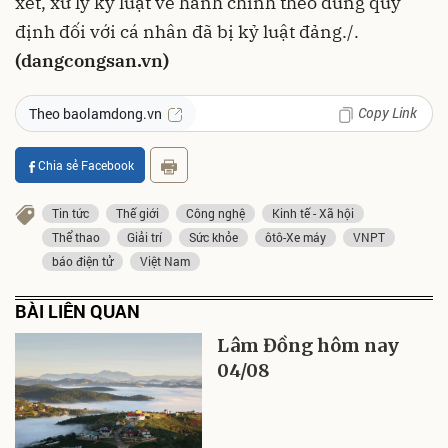
xét, xử lý kỷ luật về hành chính theo đúng quy
định đối với cá nhân đã bị kỷ luật đảng./.
(dangcongsan.vn)
Copy Link
Theo baolamdong.vn
Chia sẻ Facebook
Tin tức
Thế giới
Công nghệ
Kinh tế - Xã hội
Thể thao
Giải trí
Sức khỏe
ôtô-Xe máy
VNPT
báo điện tử
Việt Nam
BÀI LIÊN QUAN
Lâm Đồng hôm nay
04/08