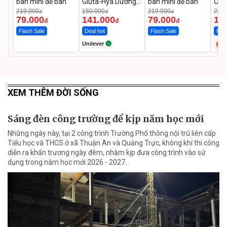
bàn mini để bàn
Gluta-Hya Dưỡng
bàn mini để bàn
Ô T
Da Sáng Mịn Sau 7
MED
219.000
150.000
219.000
2.69
đ
đ
đ
Ngày
12.
79.000
141.000
79.000
1.
đ
đ
đ
Flash Sale
Deal hot
Flash Sale
Hot 
Unilever
XEM THÊM ĐỜI SỐNG
Sáng đèn công trường để kịp năm học mới
Những ngày này, tại 2 công trình Trường Phổ thông nội trú liên cấp
Tiểu học và THCS ở xã Thuận An và Quảng Trực, không khí thi công
diễn ra khẩn trương ngày đêm, nhằm kịp đưa công trình vào sử
dụng trong năm học mới 2026 - 2027.