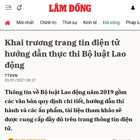
Mới nhất
Chính trị
Thời sự
Kinh tế
Đời sống
Pháp l
Gửi bình luận
Khai trương trang tin điện tử
hướng dẫn thực thi Bộ luật Lao
động
TTXVN
05/01/2021 08:27
Thông tin về Bộ luật Lao động năm 2019 gồm
Hủy
Gửi
các văn bản quy định chi tiết, hướng dẫn thi
hành và các ấn phẩm, tài liệu tham khảo sẽ
được cung cấp đầy đủ trên trang thông tin điện
tử.