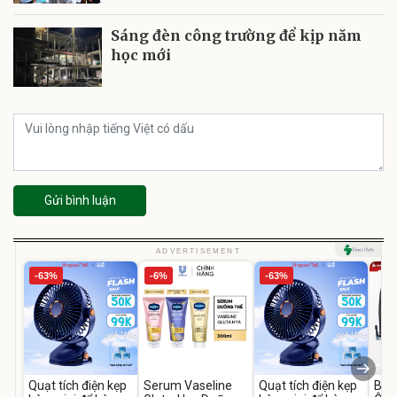
Sáng đèn công trường để kịp năm
học mới
Gửi bình luận
ADVERTISEMENT
-63%
-6%
-63%
Quạt tích điện kẹp
Serum Vaseline
Quạt tích điện kẹp
Bơm