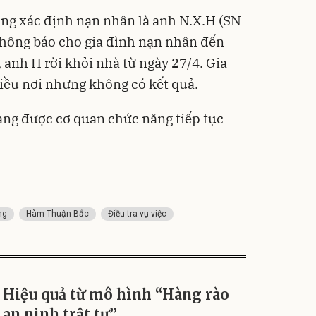
Flash
ăng xác định nạn nhân là anh N.X.H (SN
 thông báo cho gia đình nạn nhân đến
anh H rời khỏi nhà từ ngày 27/4. Gia
iều nơi nhưng không có kết quả.
ang được cơ quan chức năng tiếp tục
Phấn
Filte
Kiềm
mịn
449
Deal 
TIRTI
ng
Hàm Thuận Bắc
Điều tra vụ việc
Hiệu quả từ mô hình “Hàng rào
an ninh trật tự”