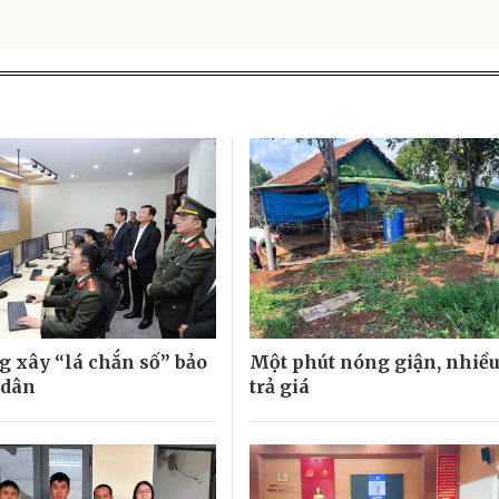
 xây “lá chắn số” bảo
Một phút nóng giận, nhiề
 dân
trả giá