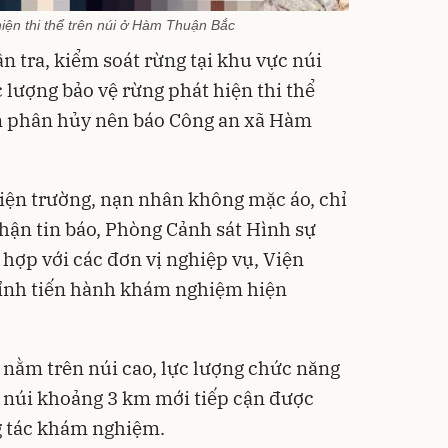
hiện thi thể trên núi ở Hàm Thuận Bắc
ần tra, kiểm soát rừng tại khu vực núi
 lượng bảo vệ rừng phát hiện thi thể
BƠM 
ạn phân hủy nên báo Công an xã Hàm
Ô TÔ
Medi
2.690
12.0
1.6
Hot D
hiện trường, nạn nhân không mặc áo, chỉ
Medic
nhận tin báo, Phòng Cảnh sát Hình sự
hợp với các đơn vị nghiệp vụ, Viện
ỉnh tiến hành khám nghiệm hiện
 nằm trên núi cao, lực lượng chức năng
Thùn
ướt 
 núi khoảng 3 km mới tiếp cận được
cồn 
para
158
g tác khám nghiệm.