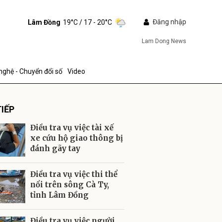
Đăng nhập
Lâm Đồng
19°C
/ 17 - 20°C
Lam Dong News
nghệ - Chuyển đổi số
Video
IẾP
Điều tra vụ việc tài xế
xe cứu hộ giao thông bị
đánh gãy tay
ửi
Điều tra vụ việc thi thể
nổi trên sông Cà Ty,
tỉnh Lâm Đồng
Điều tra vụ việc người