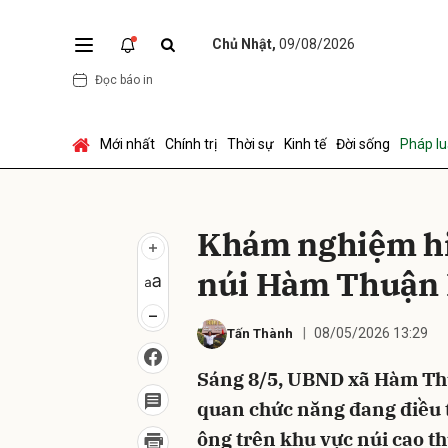
Chủ Nhật,
09/08/2026
Đọc báo in
Gửi 
Mới nhất
Chính trị
Thời sự
Kinh tế
Đời sống
Pháp lu
Khám nghiệm hiệ
núi Hàm Thuận
08/05/2026 13:29
Tấn Thành
Sáng 8/5, UBND xã Hàm Thu
quan chức năng đang điều t
ông trên khu vực núi cao th