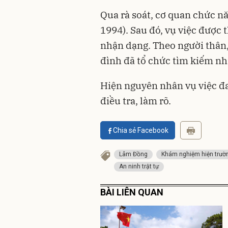
Qua rà soát, cơ quan chức n
1994). Sau đó, vụ việc được
nhận dạng. Theo người thân, 
đình đã tổ chức tìm kiếm nh
Hiện nguyên nhân vụ việc đ
điều tra, làm rõ.
Chia sẻ Facebook
Lâm Đồng
Khám nghiệm hiện trườ
An ninh trật tự
BÀI LIÊN QUAN