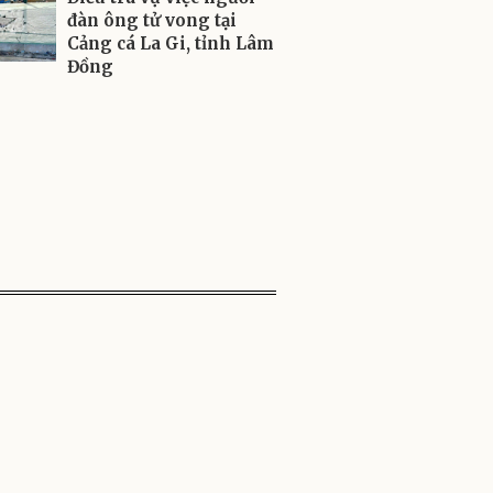
đàn ông tử vong tại
Cảng cá La Gi, tỉnh Lâm
Đồng
ADVERTISEMENT
hoan/ Bắt Vít
pin 12V -
12
00
đ
.000
đ
 Sale
ORE
Giày Tennis,