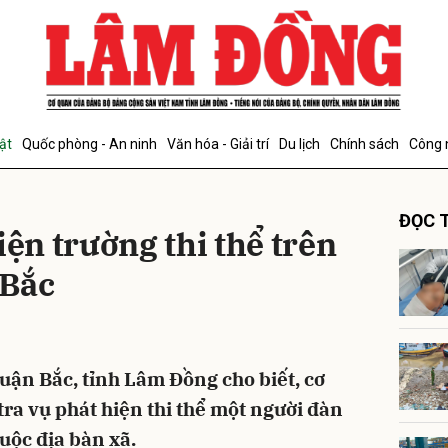
bình luận
ật
Quốc phòng - An ninh
Văn hóa - Giải trí
Du lịch
Chính sách
Công 
ĐỌC T
n trường thi thể trên
 Bắc
Hủy
G
ận Bắc, tỉnh Lâm Đồng cho biết, cơ
ra vụ phát hiện thi thể một người đàn
uộc địa bàn xã.