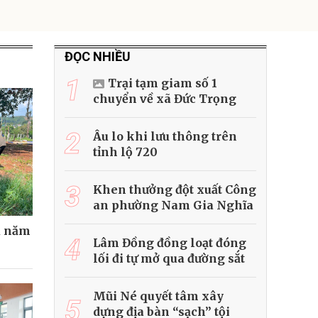
ĐỌC NHIỀU
1
Trại tạm giam số 1
chuyển về xã Đức Trọng
2
Âu lo khi lưu thông trên
tỉnh lộ 720
3
Khen thưởng đột xuất Công
an phường Nam Gia Nghĩa
u năm
4
Lâm Đồng đồng loạt đóng
lối đi tự mở qua đường sắt
Mũi Né quyết tâm xây
5
dựng địa bàn “sạch” tội