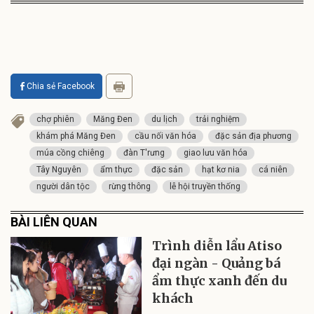
Chia sẻ Facebook
chợ phiên
Măng Đen
du lịch
trải nghiệm
khám phá Măng Đen
cầu nối văn hóa
đặc sản địa phương
múa cồng chiêng
đàn T'rưng
giao lưu văn hóa
Tây Nguyên
ẩm thực
đặc sản
hạt kơ nia
cá niên
người dân tộc
rừng thông
lễ hội truyền thống
BÀI LIÊN QUAN
Trình diễn lẩu Atiso
đại ngàn - Quảng bá
ẩm thực xanh đến du
khách