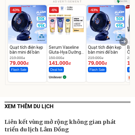
ADVERTISEMENT
-63%
-6%
-63%
Quạt tích điện kẹp
Serum Vaseline
Quạt tích điện kẹp
Bơm
bàn mini để bàn
Gluta-Hya Dưỡng
bàn mini để bàn
Ô T
Da Sáng Mịn Sau 7
MED
219.000
150.000
219.000
2.69
đ
đ
đ
Ngày
12.
79.000
141.000
79.000
1.
đ
đ
đ
Flash Sale
Deal hot
Flash Sale
Hot 
Unilever
XEM THÊM DU LỊCH
Liên kết vùng mở rộng không gian phát
triển du lịch Lâm Đồng