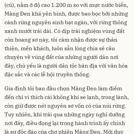
(cũ), nằm ở độ cao 1.200 m so với mực nước biển,
Măng Đen khá yên bình, được bao bọc bởi những
cánh rừng nguyên sinh bạt ngàn, với rừng thông
xanh mướt trải dài. Có dịp trải nghiệm vùng đất
còn hoang sơ này, tôi cảm nhận được sự thân
thiện, mến khách, luôn sẵn lòng chia sẻ câu
chuyện về vùng đất của những người dân nơi
đây, chủ yếu là người dân tộc bản địa với văn hóa
đặc sắc và các lễ hội truyền thống.
Gia đình tôi ban đầu chọn Măng Đen làm điểm
đến chỉ vì thích cái không khí se lạnh, trong lành,
còn giữ được nét nguyên sơ vốn có của núi rừng.
Tuy nhiên, khi trải qua những ngày nghỉ dưỡng
nơi đây, điều đọng lại trong hành trình ấy chính
là sự độc đáo của chợ phiên Măng Đen. Mới duy