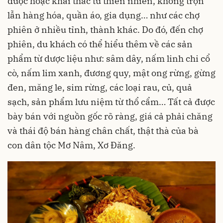
được hoặc khai thác từ thiên nhiên, không trộn
lẫn hàng hóa, quần áo, gia dụng… như các chợ
phiên ở nhiều tỉnh, thành khác. Do đó, đến chợ
phiên, du khách có thể hiểu thêm về các sản
phẩm từ dược liệu như: sâm dây, nấm linh chi cổ
cò, nấm lim xanh, đương quy, mật ong rừng, gừng
đen, măng le, sim rừng, các loại rau, củ, quả
sạch, sản phẩm lưu niệm từ thổ cẩm… Tất cả được
bày bán với nguồn gốc rõ ràng, giá cả phải chăng
và thái độ bán hàng chân chất, thật thà của bà
con dân tộc Mơ Nâm, Xơ Đăng.