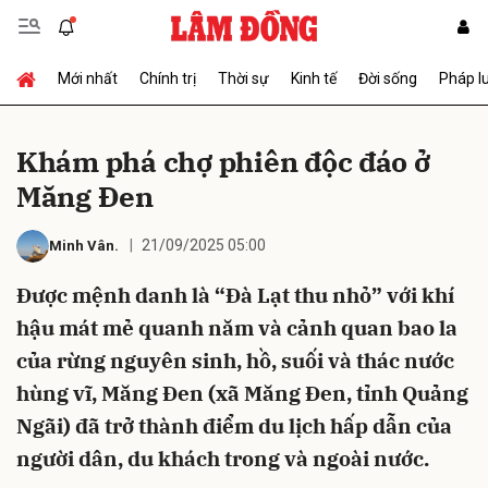
Mới nhất
Chính trị
Thời sự
Kinh tế
Đời sống
Pháp l
Gửi bình luận
Khám phá chợ phiên độc đáo ở
Măng Đen
21/09/2025 05:00
Minh Vân
.
Được mệnh danh là “Đà Lạt thu nhỏ” với khí
hậu mát mẻ quanh năm và cảnh quan bao la
Hủy
Gửi
của rừng nguyên sinh, hồ, suối và thác nước
hùng vĩ, Măng Đen (xã Măng Đen, tỉnh Quảng
Ngãi) đã trở thành điểm du lịch hấp dẫn của
người dân, du khách trong và ngoài nước.