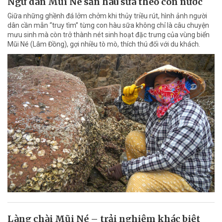
Ngư dân Mũi Né săn hàu sữa theo con nước
Giữa những ghềnh đá lởm chởm khi thủy triều rút, hình ảnh người
dân cần mẫn “truy tìm” từng con hàu sữa không chỉ là câu chuyện
mưu sinh mà còn trở thành nét sinh hoạt đặc trưng của vùng biển
Mũi Né (Lâm Đồng), gợi nhiều tò mò, thích thú đối với du khách.
Làng chài Mũi Né – trải nghiệm khác biệt