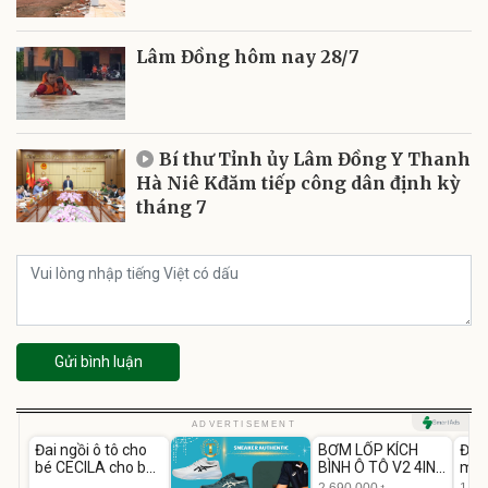
Lâm Đồng hôm nay 28/7
Bí thư Tỉnh ủy Lâm Đồng Y Thanh
Hà Niê Kđăm tiếp công dân định kỳ
tháng 7
Gửi bình luận
Unmute
Unmute
U
ADVERTISEMENT
Đai ngồi ô tô cho
BƠM LỐP KÍCH
Đèn
-37%
bé CECILA cho bé
BÌNH Ô TÔ V2 4IN1
mặt
1-9 tuổi
Medicar
202
2.690.000
1.08