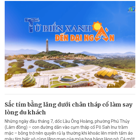
Sắc tím bằng lăng dưới chân tháp cổ làm say
lòng du khách
Những ngày đầu tháng 7, dốc Lầu Ông Hoàng, phường Phú Thủy
(Lâm đồng) – con đường dẫn vào cụm tháp cổ Pô Sah Inư trầm
mặc – bỗng trở nên quyến rũ lạ thường khi khoác lên mình tấm áo
màu tím biếc vô cùng lãng mạn của mùa hoa bằng lăng nở. Cả một