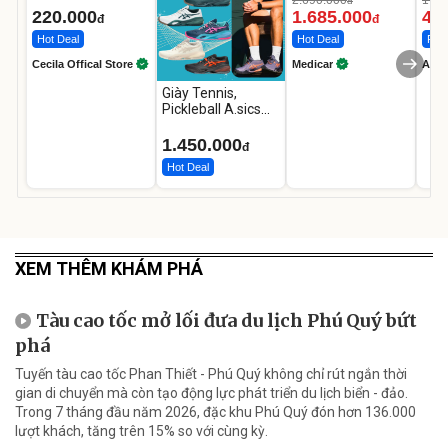
đ
12.000mAh
LED
220.000
1.685.000
46
đ
đ
Hot Deal
Hot Deal
Flas
Cecila Offical Store
Medicar
A do
Giày Tennis,
Pickleball A.sics
Resolution X Đủ
Các Phối Màu
1.450.000
đ
Hot Deal
XEM THÊM KHÁM PHÁ
Tàu cao tốc mở lối đưa du lịch Phú Quý bứt
phá
Tuyến tàu cao tốc Phan Thiết - Phú Quý không chỉ rút ngắn thời
gian di chuyển mà còn tạo động lực phát triển du lịch biển - đảo.
Trong 7 tháng đầu năm 2026, đặc khu Phú Quý đón hơn 136.000
lượt khách, tăng trên 15% so với cùng kỳ.