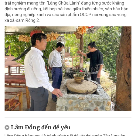
trải nghiệm mang tên “Làng Chữa Lành” đang từng bước khẳng
định hướng đi riêng, kết hợp hài hòa giữa thiên nhiên, văn hóa bản
địa, nông nghiệp xanh và các sản phẩm OCOP nơi vùng sâu vùng
xa xã Đam Rông 2.
Lâm Đồng đến để yêu
Lâm Đồng hôm nay là hành trình nối dài từ đại ngàn Tây Nguyên