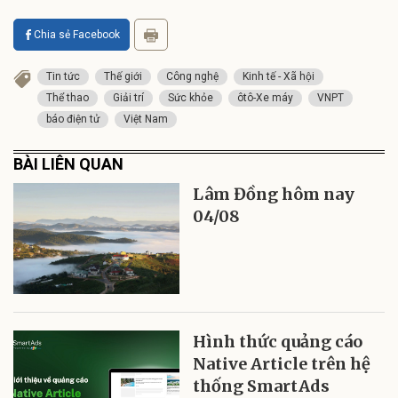
Chia sẻ Facebook
Tin tức
Thế giới
Công nghệ
Kinh tế - Xã hội
Thể thao
Giải trí
Sức khỏe
ôtô-Xe máy
VNPT
báo điện tử
Việt Nam
BÀI LIÊN QUAN
Lâm Đồng hôm nay
04/08
Hình thức quảng cáo
Native Article trên hệ
thống SmartAds