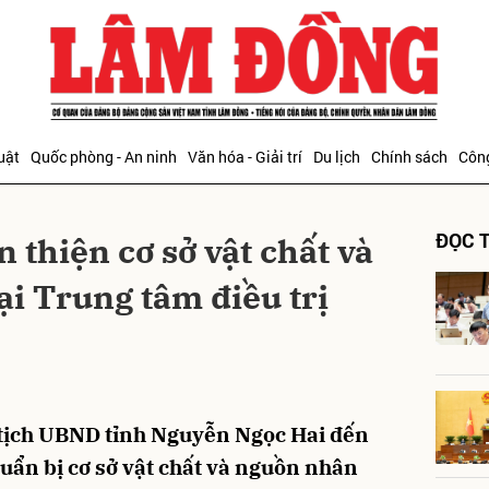
bình luận
uật
Quốc phòng - An ninh
Văn hóa - Giải trí
Du lịch
Chính sách
Công
ĐỌC T
 thiện cơ sở vật chất và
ại Trung tâm điều trị
Hủy
G
 tịch UBND tỉnh Nguyễn Ngọc Hai đến
chuẩn bị cơ sở vật chất và nguồn nhân