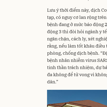
Lưu ý thời điểm này, dịch Co
tạp, có nguy cơ lan rộng trên
bệnh đang ở mức báo động 2
động 3 thì đòi hỏi ngành y tế
ngăn chặn, cách ly, xét nghi
rằng, nếu làm tốt khâu điều tr
phòng, chống dịch bệnh. “Đặc
bệnh nhân nhiễm virus SARS
tinh thần trách nhiệm, dự bá
đa không để tử vong vì khôn
dân.”