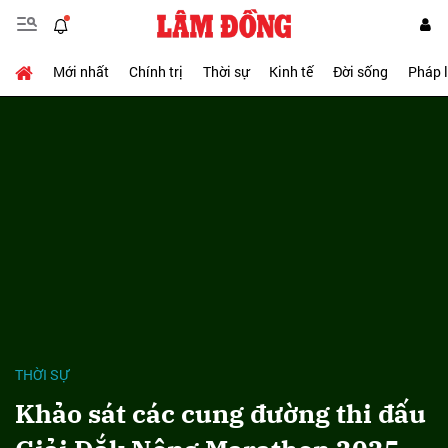
Mới nhất
Chính trị
Thời sự
Kinh tế
Đời sống
Pháp 
THỜI SỰ
Khảo sát các cung đường thi đấu