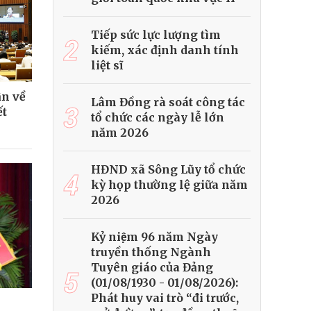
Tiếp sức lực lượng tìm
2
kiếm, xác định danh tính
liệt sĩ
ận về
Lâm Đồng rà soát công tác
3
ết
tổ chức các ngày lễ lớn
năm 2026
HĐND xã Sông Lũy tổ chức
4
kỳ họp thường lệ giữa năm
2026
Kỷ niệm 96 năm Ngày
truyền thống Ngành
Tuyên giáo của Đảng
5
(01/08/1930 - 01/08/2026):
Phát huy vai trò “đi trước,