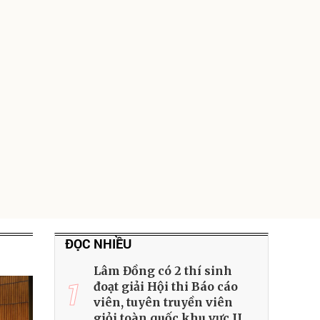
ĐỌC NHIỀU
Lâm Đồng có 2 thí sinh
1
đoạt giải Hội thi Báo cáo
viên, tuyên truyền viên
giỏi toàn quốc khu vực II