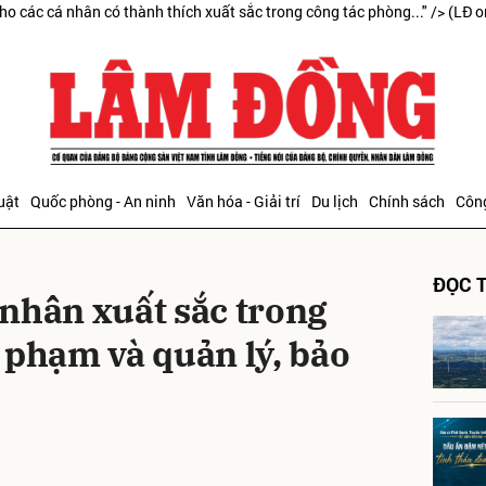
ho các cá nhân có thành thích xuất sắc trong công tác phòng..." />
(LĐ o
bình luận
uật
Quốc phòng - An ninh
Văn hóa - Giải trí
Du lịch
Chính sách
Công
ĐỌC T
nhân xuất sắc trong
 phạm và quản lý, bảo
Hủy
G