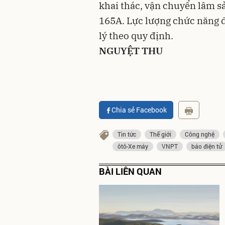
khai thác, vận chuyển lâm sả
165A. Lực lượng chức năng đã
lý theo quy định.
NGUYỆT THU
Chia sẻ Facebook
Tin tức
Thế giới
Công nghệ
ôtô-Xe máy
VNPT
báo điện tử
BÀI LIÊN QUAN