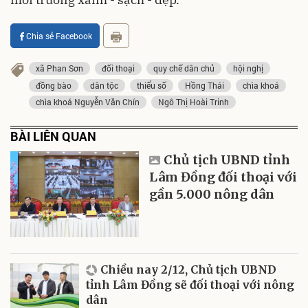
Chia sẻ Facebook
xã Phan Sơn
đối thoại
quy chế dân chủ
hội nghị
đồng bào
dân tộc
thiểu số
Hồng Thái
chìa khoá
chìa khoá Nguyễn Văn Chín
Ngô Thị Hoài Trinh
BÀI LIÊN QUAN
Chủ tịch UBND tỉnh
Lâm Đồng đối thoại với
gần 5.000 nông dân
Chiều nay 2/12, Chủ tịch UBND
tỉnh Lâm Đồng sẽ đối thoại với nông
dân