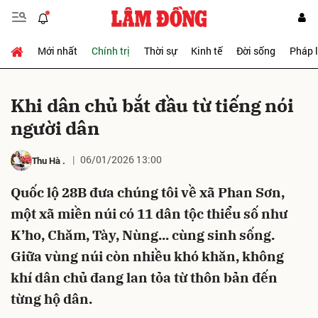
Mới nhất
Chính trị
Thời sự
Kinh tế
Đời sống
Pháp 
Gửi bình luận
Khi dân chủ bắt đầu từ tiếng nói
người dân
06/01/2026 13:00
Thu Hà
.
Quốc lộ 28B đưa chúng tôi về xã Phan Sơn,
một xã miền núi có 11 dân tộc thiểu số như
Hủy
Gửi
K’ho, Chăm, Tày, Nùng... cùng sinh sống.
Giữa vùng núi còn nhiều khó khăn, không
khí dân chủ đang lan tỏa từ thôn bản đến
từng hộ dân.