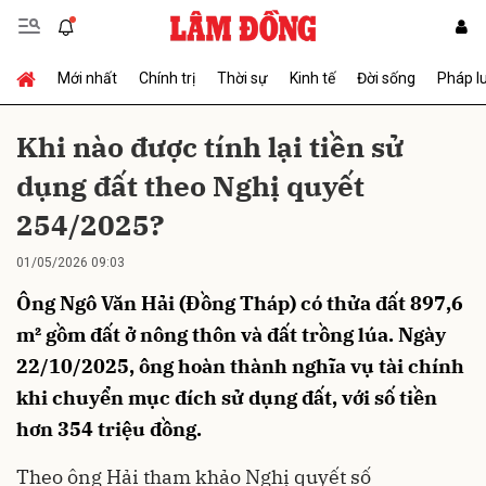
Mới nhất
Chính trị
Thời sự
Kinh tế
Đời sống
Pháp l
Gửi bình luận
Khi nào được tính lại tiền sử
dụng đất theo Nghị quyết
254/2025?
01/05/2026 09:03
Ông Ngô Văn Hải (Đồng Tháp) có thửa đất 897,6
Hủy
Gửi
m² gồm đất ở nông thôn và đất trồng lúa. Ngày
22/10/2025, ông hoàn thành nghĩa vụ tài chính
khi chuyển mục đích sử dụng đất, với số tiền
hơn 354 triệu đồng.
Theo ông Hải tham khảo Nghị quyết số