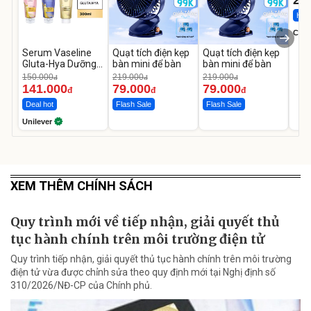
Hot 
Cecil
Serum Vaseline
Quạt tích điện kẹp
Quạt tích điện kẹp
Gluta-Hya Dưỡng
bàn mini để bàn
bàn mini để bàn
Da Sáng Mịn Sau 7
150.000
219.000
219.000
đ
đ
đ
Ngày
141.000
79.000
79.000
đ
đ
đ
Deal hot
Flash Sale
Flash Sale
Unilever
XEM THÊM CHÍNH SÁCH
Quy trình mới về tiếp nhận, giải quyết thủ
tục hành chính trên môi trường điện tử
Quy trình tiếp nhận, giải quyết thủ tục hành chính trên môi trường
điện tử vừa được chỉnh sửa theo quy định mới tại Nghị định số
310/2026/NĐ-CP của Chính phủ.