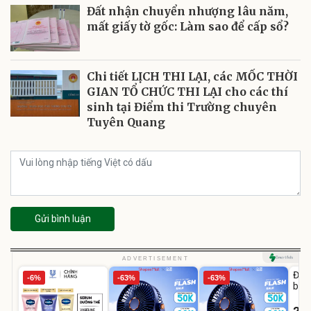
Đất nhận chuyển nhượng lâu năm,
mất giấy tờ gốc: Làm sao để cấp sổ?
Chi tiết LỊCH THI LẠI, các MỐC THỜI
GIAN TỔ CHỨC THI LẠI cho các thí
sinh tại Điểm thi Trường chuyên
Tuyên Quang
Gửi bình luận
U
ADVERTISEMENT
Đai 
-6%
-63%
-63%
bé 
1-9 
22