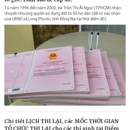
Từ năm 1996 đến năm 2000, bà Trần Thị Ái Ngọc (TPHCM) nhận
chuyển nhượng quyền sử dụng đất từ 05 hộ dân (đã có xác nhận
của UBND xã Long Phước, tỉnh Đồng Nai tại thời điểm đó).
Chi tiết LỊCH THI LẠI, các MỐC THỜI GIAN
TỔ CHỨC THI LẠI cho các thí sinh tại Điểm