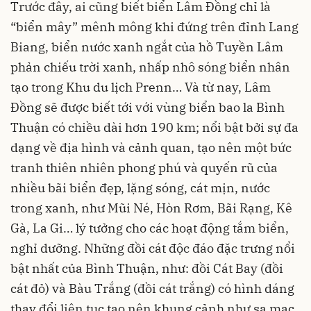
Trước đây, ai cũng biết biển Lâm Đồng chỉ là
“biển mây” mênh mông khi đứng trên đỉnh Lang
Biang, biển nước xanh ngắt của hồ Tuyền Lâm
phản chiếu trời xanh, nhấp nhô sóng biển nhân
tạo trong Khu du lịch Prenn… Và từ nay, Lâm
Đồng sẽ được biết tới với vùng biển bao la Bình
Thuận có chiều dài hơn 190 km; nổi bật bởi sự đa
dạng về địa hình và cảnh quan, tạo nên một bức
tranh thiên nhiên phong phú và quyến rũ của
nhiều bãi biển đẹp, lặng sóng, cát mịn, nước
trong xanh, như Mũi Né, Hòn Rơm, Bãi Rạng, Kê
Gà, La Gi… lý tưởng cho các hoạt động tắm biển,
nghỉ dưỡng. Những đồi cát độc đáo đặc trưng nổi
bật nhất của Bình Thuận, như: đồi Cát Bay (đồi
cát đỏ) và Bàu Trắng (đồi cát trắng) có hình dáng
thay đổi liên tục tạo nên khung cảnh như sa mạc,