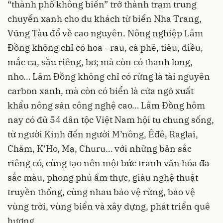
“thành phố không biển” trở thành trạm trung
chuyển xanh cho du khách từ biển Nha Trang,
Vũng Tàu đổ về cao nguyên. Nông nghiệp Lâm
Đồng không chỉ có hoa - rau, cà phê, tiêu, điều,
mắc ca, sầu riêng, bơ; mà còn có thanh long,
nho… Lâm Đồng không chỉ có rừng là tài nguyên
carbon xanh, mà còn có biển là cửa ngõ xuất
khẩu nông sản công nghệ cao… Lâm Đồng hôm
nay có đủ 54 dân tộc Việt Nam hội tụ chung sống,
từ người Kinh đến người M’nông, Êđê, Raglai,
Chăm, K’Ho, Mạ, Churu… với những bản sắc
riêng có, cùng tạo nên một bức tranh văn hóa đa
sắc màu, phong phú ẩm thực, giàu nghệ thuật
truyền thống, cùng nhau bảo vệ rừng, bảo vệ
vùng trời, vùng biển và xây dựng, phát triển quê
hương.