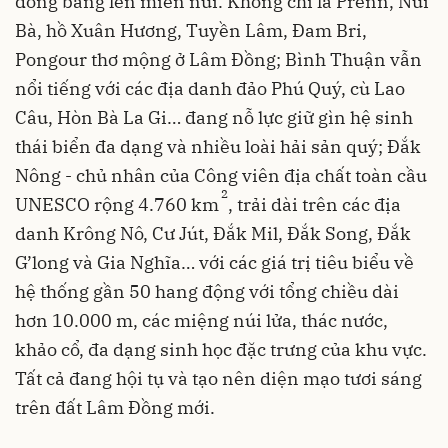
đồng bằng lên miền núi. Không chỉ là Prenn, Núi
Bà, hồ Xuân Hương, Tuyền Lâm, Đam Bri,
Pongour thơ mộng ở Lâm Đồng; Bình Thuận vẫn
nổi tiếng với các địa danh đảo Phú Quý, cù Lao
Câu, Hòn Bà La Gi… đang nỗ lực giữ gìn hệ sinh
thái biển đa dạng và nhiều loài hải sản quý; Đắk
Nông - chủ nhân của Công viên địa chất toàn cầu
2
UNESCO rộng 4.760 km
, trải dài trên các địa
danh Krông Nô, Cư Jút, Đắk Mil, Đắk Song, Đắk
G’long và Gia Nghĩa… với các giá trị tiêu biểu về
hệ thống gần 50 hang động với tổng chiều dài
hơn 10.000 m, các miệng núi lửa, thác nước,
khảo cổ, đa dạng sinh học đặc trưng của khu vực.
Tất cả đang hội tụ và tạo nên diện mạo tươi sáng
trên đất Lâm Đồng mới.