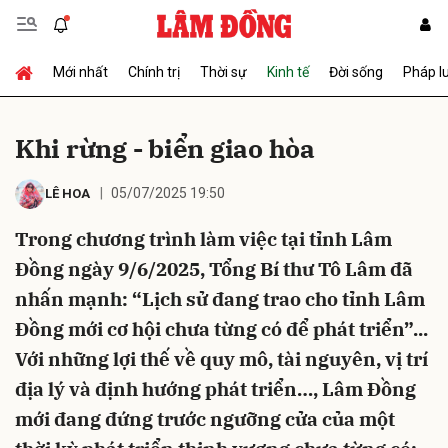
Mới nhất
Chính trị
Thời sự
Kinh tế
Đời sống
Pháp l
Gửi bình luận
Khi rừng - biển giao hòa
05/07/2025 19:50
LÊ HOA
Trong chương trình làm việc tại tỉnh Lâm
Đồng ngày 9/6/2025, Tổng Bí thư Tô Lâm đã
nhấn mạnh: “Lịch sử đang trao cho tỉnh Lâm
Hủy
Gửi
Đồng mới cơ hội chưa từng có để phát triển”...
Với những lợi thế về quy mô, tài nguyên, vị trí
địa lý và định hướng phát triển…, Lâm Đồng
mới đang đứng trước ngưỡng cửa của một