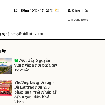
Lâm Đồng
19°C
/ 17 - 23°C
Đăng nhập
Lam Dong News
 nghệ - Chuyển đổi số
Video
IẾP
Một Tây Nguyên
vững vàng nơi phía tây
Tổ quốc
ửi
Phường Lang Biang -
Đà Lạt trao hơn 750
phần quà “Tết Nhân ái”
đến người dân khó
khăn