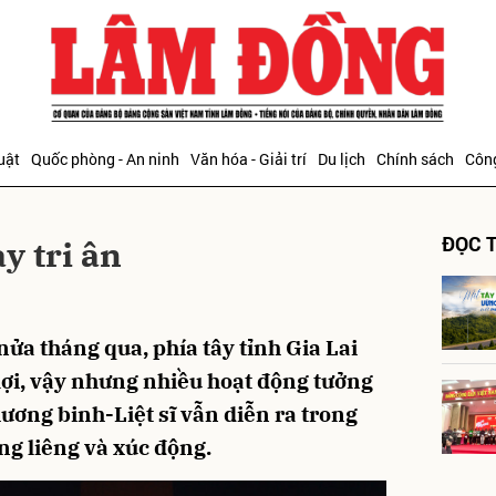
bình luận
uật
Quốc phòng - An ninh
Văn hóa - Giải trí
Du lịch
Chính sách
Công
ĐỌC T
y tri ân
a tháng qua, phía tây tỉnh Gia Lai
Hủy
G
 lợi, vậy nhưng nhiều hoạt động tưởng
ơng binh-Liệt sĩ vẫn diễn ra trong
ng liêng và xúc động.