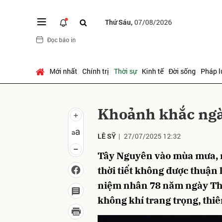
Thứ Sáu,
07/08/2026
Đọc báo in
Gửi 
Mới nhất
Chính trị
Thời sự
Kinh tế
Đời sống
Pháp l
Khoảnh khắc ngà
LÊ SỸ
|
27/07/2025 12:32
Tây Nguyên vào mùa mưa, nử
thời tiết không được thuận
niệm nhân 78 năm ngày Thư
không khí trang trọng, thiê