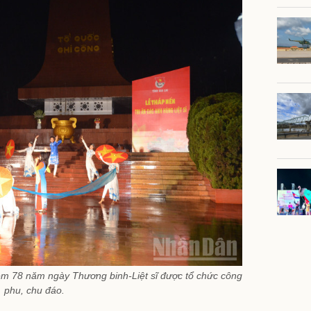
iệm 78 năm ngày Thương binh-Liệt sĩ được tổ chức công
phu, chu đáo.