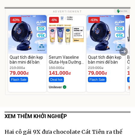
ADVERTISEMENT
-63%
-6%
-63%
Quạt tích điện kẹp
Serum Vaseline
Quạt tích điện kẹp
Bơm
bàn mini để bàn
Gluta-Hya Dưỡng
bàn mini để bàn
Ô T
Da Sáng Mịn Sau 7
MED
219.000
150.000
219.000
2.69
đ
đ
đ
Ngày
12.
79.000
141.000
79.000
1.
đ
đ
đ
Flash Sale
Deal hot
Flash Sale
Hot 
Unilever
XEM THÊM KHỞI NGHIỆP
Hai cô gái 9X đưa chocolate Cát Tiên ra thế