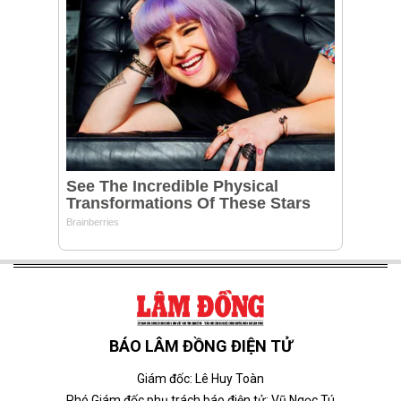
BÁO LÂM ĐỒNG ĐIỆN TỬ
Giám đốc: Lê Huy Toàn
Phó Giám đốc phụ trách báo điện tử: Vũ Ngọc Tú