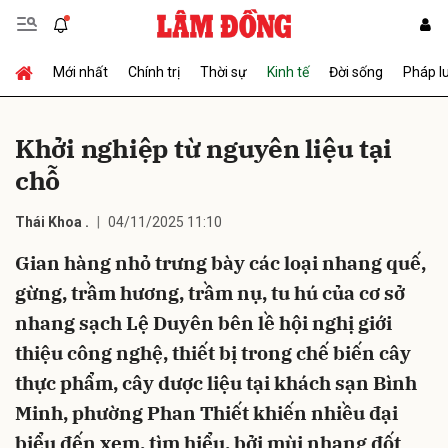
Mới nhất
Chính trị
Thời sự
Kinh tế
Đời sống
Pháp l
Gửi bình luận
Khởi nghiệp từ nguyên liệu tại
chỗ
Thái Khoa .
04/11/2025 11:10
Gian hàng nhỏ trưng bày các loại nhang quế,
gừng, trầm hương, trầm nụ, tu hú của cơ sở
Hủy
Gửi
nhang sạch Lệ Duyên bên lề hội nghị giới
thiệu công nghệ, thiết bị trong chế biến cây
thực phẩm, cây dược liệu tại khách sạn Bình
Minh, phường Phan Thiết khiến nhiều đại
biểu đến xem, tìm hiểu, bởi mùi nhang đốt