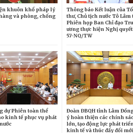
ện khuôn khổ pháp lý
Thông báo Kết luận của T
hàng và phòng, chống
thư, Chủ tịch nước Tô Lâm 
Phiên họp Ban Chỉ đạo Tr
ương thực hiện Nghị quyết
57-NQ/TW
 dự Phiên toàn thể
Đoàn ĐBQH tỉnh Lâm Đồn
ao kinh tế phục vụ phát
ý hoàn thiện các chính sá
 nước
lớn, tạo động lực phát triể
kinh tế và thúc đẩy đổi mớ