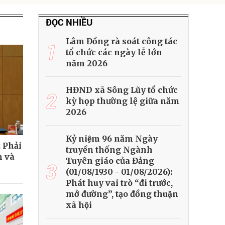
ĐỌC NHIỀU
Lâm Đồng rà soát công tác
1
tổ chức các ngày lễ lớn
năm 2026
HĐND xã Sông Lũy tổ chức
2
kỳ họp thường lệ giữa năm
2026
Kỷ niệm 96 năm Ngày
: Phải
truyền thống Ngành
h và
Tuyên giáo của Đảng
3
(01/08/1930 - 01/08/2026):
Phát huy vai trò “đi trước,
mở đường”, tạo đồng thuận
xã hội