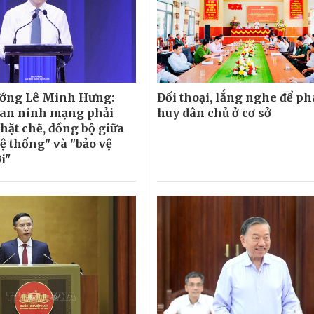
ướng Lê Minh Hưng:
Đối thoại, lắng nghe để ph
 an ninh mạng phải
huy dân chủ ở cơ sở
hặt chẽ, đồng bộ giữa
ệ thống" và "bảo vệ
i"