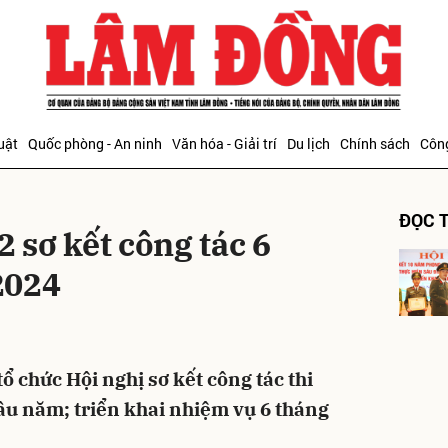
bình luận
uật
Quốc phòng - An ninh
Văn hóa - Giải trí
Du lịch
Chính sách
Công
ĐỌC T
2 sơ kết công tác 6
2024
Hủy
G
tổ chức Hội nghị sơ kết công tác thi
ầu năm; triển khai nhiệm vụ 6 tháng