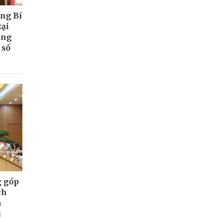
ổng Bí
tại
ung
 số
g góp
ch
n
i