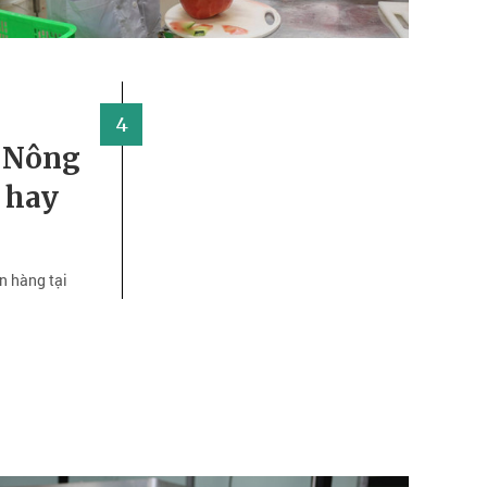
4
 Nông
 hay
n hàng tại