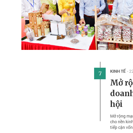
KINH TẾ
- 
7
Mở rộ
doanh
hội
Mở rộng mạn
cho nền kin
tiếp cận vốn