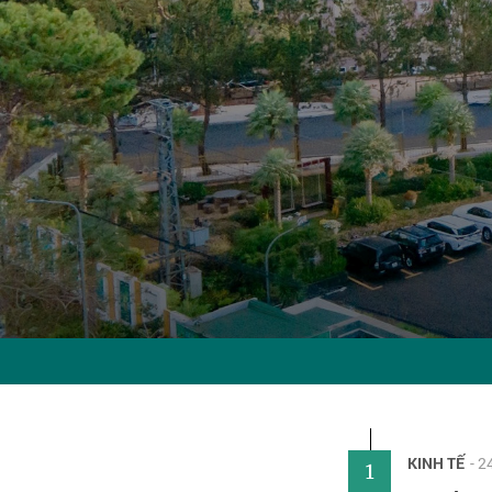
KINH TẾ
- 
1