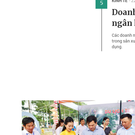
KINH TẾ
- 
5
Doanh
ngân 
Các doanh ng
trong sản xuâ
dụng.