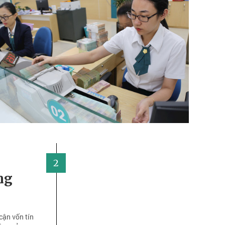
2
ng
g
cận vốn tín