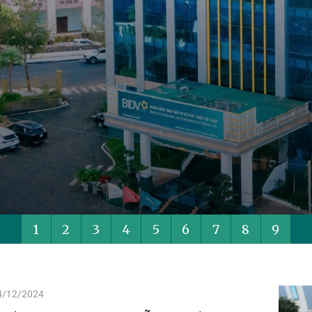
1
2
3
4
5
6
7
8
9
24/12/2024