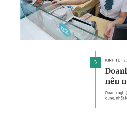
KINH TẾ
- 
3
Doanh
nên n
Doanh nghiệ
dụng, nhất l