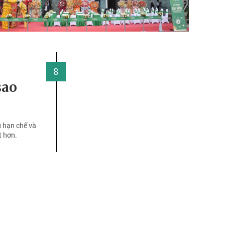
8
sao
 hạn chế và
t hơn.