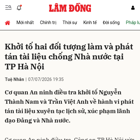
Mới nhất
Chính trị
Thời sự
Kinh tế
Đời sống
Pháp l
Gửi bình luận
Khởi tố hai đối tượng làm và phát
tán tài liệu chống Nhà nước tại
TP Hà Nội
Tuệ Nhân
07/07/2026 19:35
Cơ quan An ninh điều tra khởi tố Nguyễn
Hủy
Gửi
Thành Nam và Trần Việt Anh về hành vi phát
tán tài liệu xuyên tạc lịch sử, xúc phạm lãnh
đạo Đảng và Nhà nước.
Cơ quan An ninh điều tra, Công an TP Hà Nội vừa