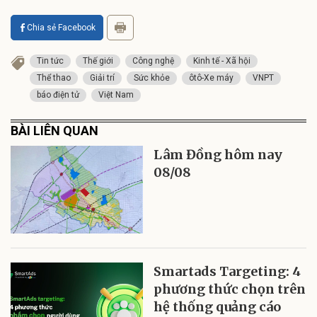
Chia sẻ Facebook
Tin tức
Thế giới
Công nghệ
Kinh tế - Xã hội
Thể thao
Giải trí
Sức khỏe
ôtô-Xe máy
VNPT
báo điện tử
Việt Nam
BÀI LIÊN QUAN
Lâm Đồng hôm nay
08/08
Smartads Targeting: 4
phương thức chọn trên
hệ thống quảng cáo