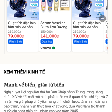
Quạt tích điện kẹp
Serum Vaseline
Quạt tích điện kẹp
Bơm
bàn mini để bàn
Gluta-Hya Dưỡng
bàn mini để bàn
Ô T
Da Sáng Mịn Sau 7
MED
219.000
150.000
219.000
2.69
đ
đ
đ
Ngày
12.
79.000
141.000
79.000
1.
đ
đ
đ
Flash Sale
Deal hot
Flash Sale
Hot 
Unilever
XEM THÊM KINH TẾ
Mạnh về biển, giàu từ biển
Nghị quyết Hội nghị lần thứ ba Ban Chấp hành Trung ương Đảng
khóa XIV về đổi mới mô hình phát triển với 5 quan điểm chỉ đạo và 7
nhiệm vụ giải pháp chủ yếu mang tính chiến lược, tầm nhìn dài hạn,
bao trùm, nhằm hiện thực hóa khát vọng, đưa Việt Nam trở thành
quốc gia phát triển, thu nhập cao vào năm 2045.