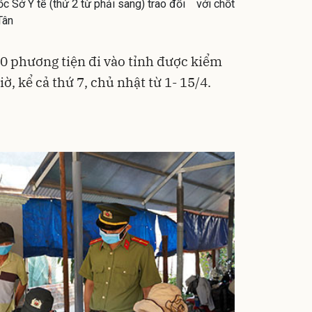
Sở Y tế (thứ 2 từ phải sang) trao đổi với chốt
Tân
0 phương tiện đi vào tỉnh được kiểm
iờ, kể cả thứ 7, chủ nhật từ 1- 15/4.