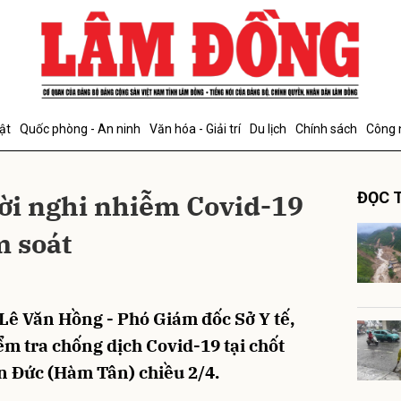
bình luận
ật
Quốc phòng - An ninh
Văn hóa - Giải trí
Du lịch
Chính sách
Công 
ời nghi nhiễm Covid-19
ĐỌC T
m soát
Hủy
G
Lê Văn Hồng - Phó Giám đốc Sở Y tế,
ểm tra chống dịch Covid-19 tại chốt
n Đức (Hàm Tân) chiều 2/4.