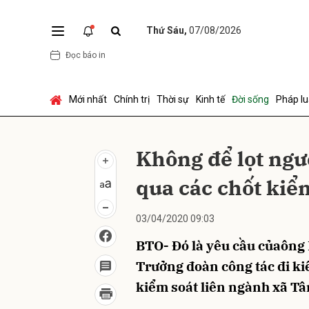
Thứ Sáu,
07/08/2026
Đọc báo in
Gửi 
Mới nhất
Chính trị
Thời sự
Kinh tế
Đời sống
Pháp lu
Không để lọt ngư
qua các chốt kiể
03/04/2020 09:03
BTO- Đó là yêu cầu củaông 
Trưởng đoàn công tác đi ki
kiểm soát liên ngành xã Tâ