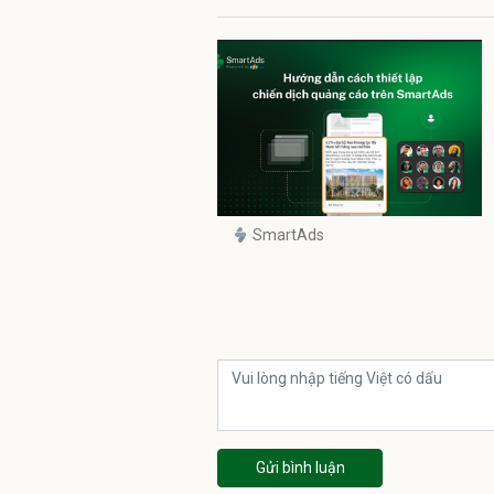
SmartAds
Gửi bình luận