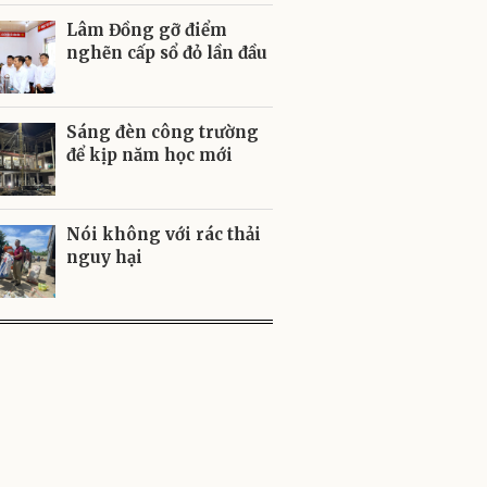
Lâm Đồng gỡ điểm
nghẽn cấp sổ đỏ lần đầu
Sáng đèn công trường
để kịp năm học mới
Nói không với rác thải
nguy hại