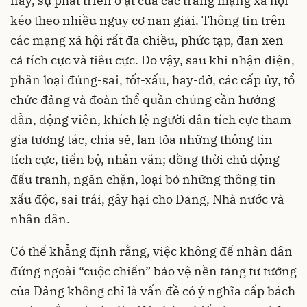
nay, sự phát triển ồ ạt của các trang mạng xã hội
kéo theo nhiều nguy cơ nan giải. Thông tin trên
các mạng xã hội rất đa chiều, phức tạp, đan xen
cả tích cực và tiêu cực. Do vậy, sau khi nhận diện,
phân loại đúng-sai, tốt-xấu, hay-dở, các cấp ủy, tổ
chức đảng và đoàn thể quần chúng cần hướng
dẫn, động viên, khích lệ người dân tích cực tham
gia tương tác, chia sẻ, lan tỏa những thông tin
tích cực, tiến bộ, nhân văn; đồng thời chủ động
đấu tranh, ngăn chặn, loại bỏ những thông tin
xấu độc, sai trái, gây hại cho Đảng, Nhà nước và
nhân dân.
Có thể khẳng định rằng, việc không để nhân dân
đứng ngoài “cuộc chiến” bảo vệ nền tảng tư tưởng
của Đảng không chỉ là vấn đề có ý nghĩa cấp bách