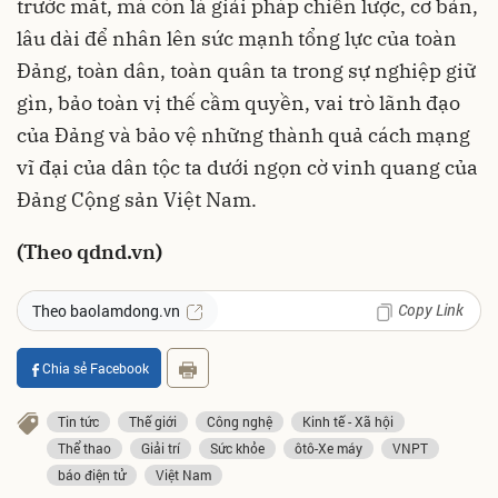
trước mắt, mà còn là giải pháp chiến lược, cơ bản,
lâu dài để nhân lên sức mạnh tổng lực của toàn
Đảng, toàn dân, toàn quân ta trong sự nghiệp giữ
gìn, bảo toàn vị thế cầm quyền, vai trò lãnh đạo
của Đảng và bảo vệ những thành quả cách mạng
vĩ đại của dân tộc ta dưới ngọn cờ vinh quang của
Đảng Cộng sản Việt Nam.
(Theo qdnd.vn)
Copy Link
Theo baolamdong.vn
Chia sẻ Facebook
Tin tức
Thế giới
Công nghệ
Kinh tế - Xã hội
Thể thao
Giải trí
Sức khỏe
ôtô-Xe máy
VNPT
báo điện tử
Việt Nam