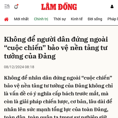
Mới nhất
Chính trị
Thời sự
Kinh tế
Đời sống
Pháp 
Gửi bình luận
Không để người dân đứng ngoài
“cuộc chiến” bảo vệ nền tảng tư
tưởng của Đảng
08/12/2024 08:18
Không để nhân dân đứng ngoài “cuộc chiến”
Hủy
Gửi
bảo vệ nền tảng tư tưởng của Đảng không chỉ
là vấn đề có ý nghĩa cấp bách trước mắt, mà
còn là giải pháp chiến lược, cơ bản, lâu dài để
nhân lên sức mạnh tổng lực của toàn Đảng,
toàn dân, toàn quân ta trong sự nghiệp giữ