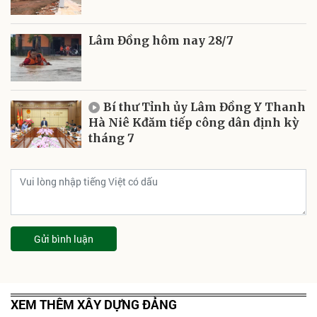
Lâm Đồng hôm nay 28/7
Bí thư Tỉnh ủy Lâm Đồng Y Thanh
Hà Niê Kđăm tiếp công dân định kỳ
tháng 7
Gửi bình luận
XEM THÊM XÂY DỰNG ĐẢNG