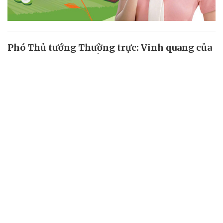
Phó Thủ tướng Thường trực: Vinh quang của
đất nước được bồi đắp từ sự cống hiến của
mỗi con người
Sáng 28/7, nhân kỷ niệm 97 năm Ngày thành lập Công đoàn Việt
Nam (28/7/1929 - 28/7/2026), Ủy viên Bộ Chính trị, Phó Thủ tướng
Thường trực Phạm Gia Túc đã dự chương trình "Vinh quang Việt
Nam 2026" với chủ đề "Kiến tạo và cống hiến", tôn vinh 8 tập thể và
5 cá nhân có thành tích xuất sắc trong lao động, sáng tạo và cống
hiến cho đất nước.