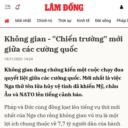
Mới nhất
Chính trị
Thời sự
Kinh tế
Đời sống
Pháp 
Gửi bình luận
Không gian - "Chiến trường" mới
giữa các cường quốc
19/11/2021 14:24
Không gian đang chứng kiến một cuộc chạy đua
quyết liệt giữa các cường quốc. Mới nhất là việc
Nga thử tên lửa hủy vệ tinh đã khiến Mỹ, châu
Hủy
Gửi
Âu và NATO lên tiếng cảnh báo.
Pháp và Đức cùng đồng lọat lên tiếng vụ thử mới
nhất của Nga cho rằng không gian vũ trụ là một
lợi ích chung thuộc về 7,7 tỷ người dân của hành