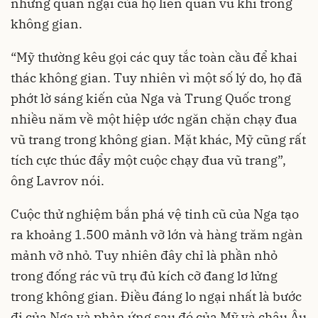
những quan ngại của họ liên quan vũ khí trong
không gian.
“Mỹ thường kêu gọi các quy tắc toàn cầu để khai
thác không gian. Tuy nhiên vì một số lý do, họ đã
phớt lờ sáng kiến của Nga và Trung Quốc trong
nhiều năm về một hiệp ước ngăn chặn chạy đua
vũ trang trong không gian. Mặt khác, Mỹ cũng rất
tích cực thúc đẩy một cuộc chạy đua vũ trang”,
ông Lavrov nói.
Cuộc thử nghiệm bắn phá vệ tinh cũ của Nga tạo
ra khoảng 1.500 mảnh vỡ lớn và hàng trăm ngàn
mảnh vỡ nhỏ. Tuy nhiên đây chỉ là phần nhỏ
trong đống rác vũ trụ đủ kích cỡ đang lơ lửng
trong không gian. Điều đáng lo ngại nhất là bước
đi của Nga và phản ứng sau đó của Mỹ và châu Âu