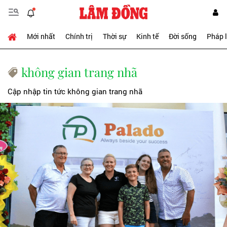
Mới nhất
Chính trị
Thời sự
Kinh tế
Đời sống
Pháp 
không gian trang nhã
Cập nhập tin tức không gian trang nhã