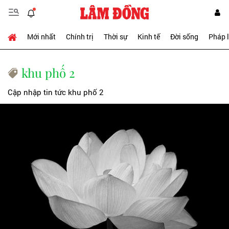
Mới nhất
Chính trị
Thời sự
Kinh tế
Đời sống
Pháp 
khu phố 2
Cập nhập tin tức khu phố 2