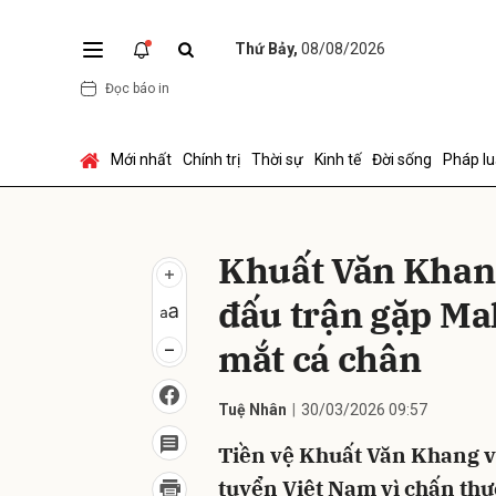
Thứ Bảy,
08/08/2026
Đọc báo in
Gửi 
Mới nhất
Chính trị
Thời sự
Kinh tế
Đời sống
Pháp lu
Khuất Văn Khang
đấu trận gặp Ma
mắt cá chân
Tuệ Nhân
30/03/2026 09:57
Tiền vệ Khuất Văn Khang vắ
tuyển Việt Nam vì chấn th