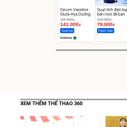
Serum Vaseline
Quạt tích điện kẹ
Gluta-Hya Dưỡng
bàn mini để bàn
Da Sáng Mịn Sau 7
150.000
219.000
đ
đ
Ngày
141.000
79.000
đ
đ
Deal hot
Flash Sale
Unilever
XEM THÊM THỂ THAO 360