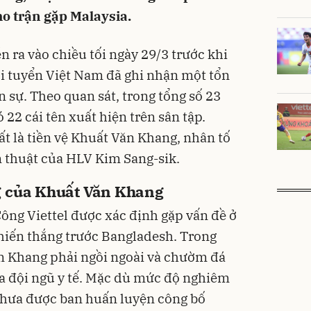
o trận gặp Malaysia.
n ra vào chiều tối ngày 29/3 trước khi
i tuyển Việt Nam đã ghi nhận một tổn
n sự. Theo quan sát, trong tổng số 23
ó 22 cái tên xuất hiện trên sân tập.
 là tiền vệ Khuất Văn Khang, nhân tố
n thuật của HLV Kim Sang-sik.
g của Khuất Văn Khang
Công Viettel được xác định gặp vấn đề ở
hiến thắng trước Bangladesh. Trong
n Khang phải ngồi ngoài và chườm đá
ủa đội ngũ y tế. Mặc dù mức độ nghiêm
chưa được ban huấn luyện công bố