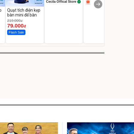
Cecila Offical Store
p
Quạt tích điện kẹp
bàn mini để bàn
219.000
đ
79.000
đ
Flash Sale