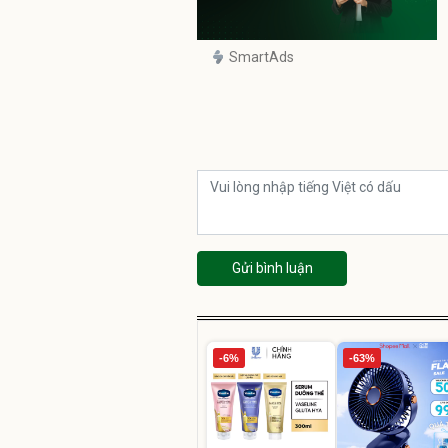
SmartAds
Gửi bình luận
-6%
-63%