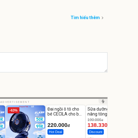
Tìm hiểu thêm
Unmute
Unmute
Unm
ADVERTISEMENT
Đai ngồi ô tô cho
Sữa dưỡng thể
Robot
-63%
-27%
bé CECILA cho bé
nâng tông tức thì
Nhà -
1-9 tuổi
Vaseline Body
Thôn
190.000
3.000
đ
220.000
138.330
2.2
đ
đ
Hot Deal
Discount
Flash