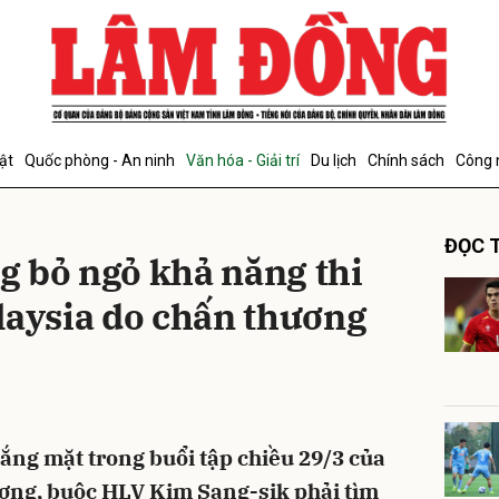
bình luận
ật
Quốc phòng - An ninh
Văn hóa - Giải trí
Du lịch
Chính sách
Công 
ĐỌC T
 bỏ ngỏ khả năng thi
laysia do chấn thương
Hủy
G
ng mặt trong buổi tập chiều 29/3 của
ương, buộc HLV Kim Sang-sik phải tìm