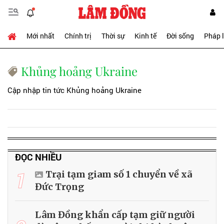
Mới nhất
Chính trị
Thời sự
Kinh tế
Đời sống
Pháp 
Khủng hoảng Ukraine
Cập nhập tin tức Khủng hoảng Ukraine
ĐỌC NHIỀU
1
Trại tạm giam số 1 chuyển về xã
Đức Trọng
Lâm Đồng khẩn cấp tạm giữ người