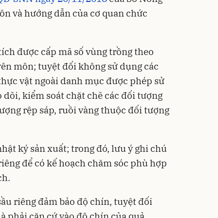
hôn và hướng dẫn của cơ quan chức
 tích được cấp mã số vùng trồng theo
ên môn; tuyệt đối không sử dụng các
 thực vật ngoài danh mục được phép sử
o dõi, kiểm soát chặt chẽ các đối tượng
 tượng rệp sáp, ruồi vàng thuộc đối tượng
hật ký sản xuất; trong đó, lưu ý ghi chú
u riêng để có kế hoạch chăm sóc phù hợp
ch.
sầu riêng đảm bảo độ chín, tuyệt đối
 phải căn cứ vào độ chín của quả.