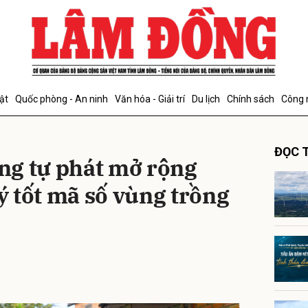
bình luận
ật
Quốc phòng - An ninh
Văn hóa - Giải trí
Du lịch
Chính sách
Công 
ĐỌC T
ng tự phát mở rộng
lý tốt mã số vùng trồng
Hủy
G