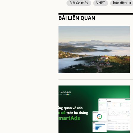
ôtô-Xe máy
VNPT
báo điện tử
BÀI LIÊN QUAN