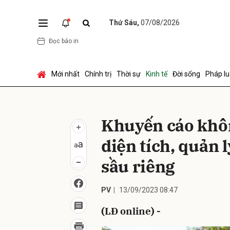
Thứ Sáu,
07/08/2026
Đọc báo in
Gửi 
Mới nhất
Chính trị
Thời sự
Kinh tế
Đời sống
Pháp lu
Khuyến cáo khô
diện tích, quản 
sầu riêng
PV
13/09/2023 08:47
(LĐ online) -