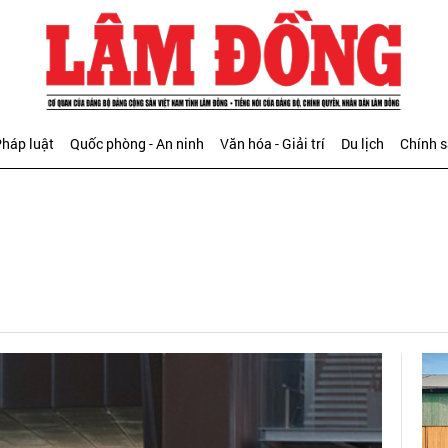
háp luật
Quốc phòng - An ninh
Văn hóa - Giải trí
Du lịch
Chính 