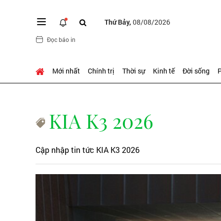
Thứ Bảy,
08/08/2026
Đọc báo in
Mới nhất
Chính trị
Thời sự
Kinh tế
Đời sống
P
KIA K3 2026
Cập nhập tin tức KIA K3 2026