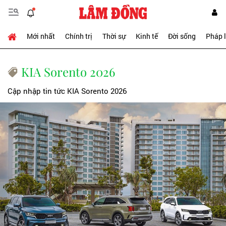
Mới nhất
Chính trị
Thời sự
Kinh tế
Đời sống
Pháp 
KIA Sorento 2026
Cập nhập tin tức KIA Sorento 2026