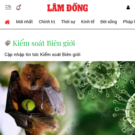
Mới nhất
Chính trị
Thời sự
Kinh tế
Đời sống
Pháp 
Kiểm soát Biên giới
Cập nhập tin tức Kiểm soát Biên giới