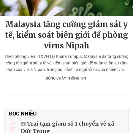
Malaysia tăng cường giám sát y
tế, kiểm soát biên giới đề phòng
virus Nipah
Theo phóng viên TTXVN tại Kuala Lumpur, Malaysia đã tăng cường
công tác giám sát y tế và kiểm soát biên giới để ngăn chặn sự xâm
nhập của virus Nipah, trong bối cảnh lo ngại về các ca nhiễm virus
Nipah ở Ấn Độ tái bùng phát.
DÒNG CHẢY THÔNG TIN
ĐỌC NHIỀU
1
Trại tạm giam số 1 chuyển về xã
Đức Trọng