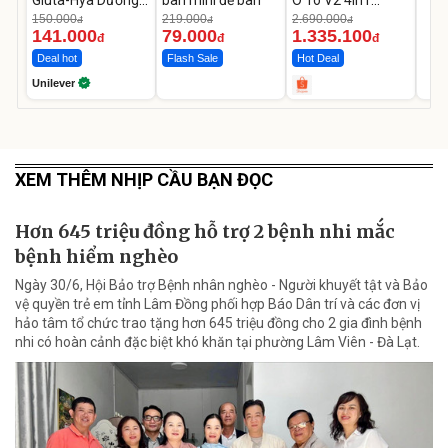
Da Sáng Mịn Sau 7
MEDICAR –
150.000
219.000
2.690.000
đ
đ
đ
Ngày
12.000mAh
141.000
79.000
1.335.100
đ
đ
đ
Deal hot
Flash Sale
Hot Deal
Unilever
XEM THÊM NHỊP CẦU BẠN ĐỌC
Hơn 645 triệu đồng hỗ trợ 2 bệnh nhi mắc
bệnh hiểm nghèo
Ngày 30/6, Hội Bảo trợ Bệnh nhân nghèo - Người khuyết tật và Bảo
vệ quyền trẻ em tỉnh Lâm Đồng phối hợp Báo Dân trí và các đơn vị
hảo tâm tổ chức trao tặng hơn 645 triệu đồng cho 2 gia đình bệnh
nhi có hoàn cảnh đặc biệt khó khăn tại phường Lâm Viên - Đà Lạt.