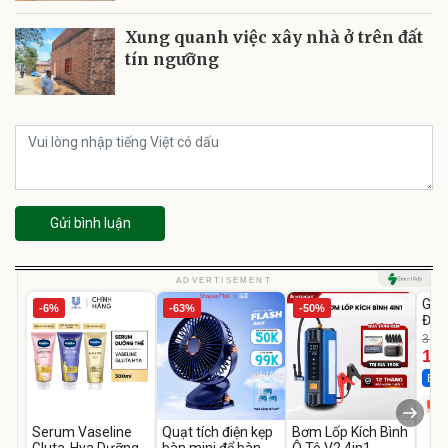
Xung quanh việc xây nhà ở trên đất
tín ngưỡng
Gửi bình luận
U
ADVERTISEMENT
GEP
-6%
-63%
-50%
Đùi
Cao
319.
14
Best
Serum Vaseline
Quạt tích điện kẹp
Bơm Lốp Kích Bình
Gluta-Hya Dưỡng
bàn mini để bàn
Ô Tô V2 4in1