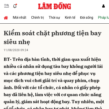
Mới nhất
Chính trị
Thời sự
Kinh tế
Đời sống
Pháp l
Gửi bình luận
Kiểm soát chặt phương tiện bay
siêu nhẹ
11/08/2020 09:24
BT- Trên địa bàn tỉnh, thời gian qua xuất hiện
nhiều cá nhân sử dụng tàu bay không người lái
và các phương tiện bay siêu nhẹ để phục vụ
Hủy
Gửi
mục đích vui chơi giải trí và quay phim, chụp
ảnh. Đối với các tổ chức, cá nhân có giấy phép
bay đã liên hệ, làm việc với cơ quan chức năng
quản lý, giám sát hoạt động bay. Tuy nhiên, một
số tổ chức, cá nhân bay tự phát, không làm thủ