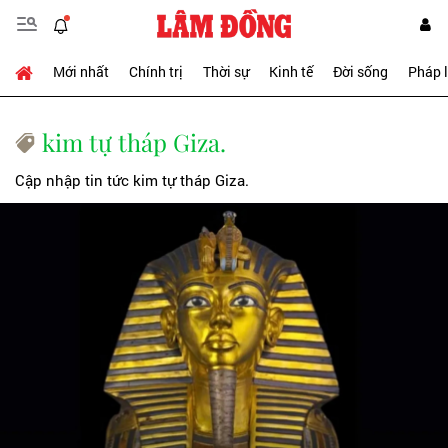
Mới nhất
Chính trị
Thời sự
Kinh tế
Đời sống
Pháp 
kim tự tháp Giza.
Cập nhập tin tức kim tự tháp Giza.