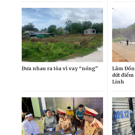
Đưa nhau ra tòa vì vay “nóng”
Lâm Đồng
dứt điểm 
Linh