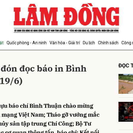
bình luận
ật
Quốc phòng - An ninh
Văn hóa - Giải trí
Du lịch
Chính sách
Công 
 đón đọc báo in Bình
ĐỌC T
19/6)
Hủy
G
tựu báo chí Bình Thuận chào mừng
h mạng Việt Nam; Tháo gỡ vướng mắc
hủy sản tập trung Chí Công; Bộ Tư
 cơ quan thông tấn, báo chí; Kết nối