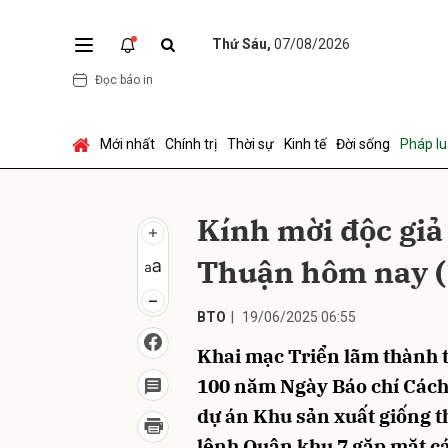
Thứ Sáu,
07/08/2026
Đọc báo in
Gửi 
Mới nhất
Chính trị
Thời sự
Kinh tế
Đời sống
Pháp lu
Kính mời độc giả
Thuận hôm nay (
BTO
|
19/06/2025 06:55
Khai mạc Triển lãm thành 
100 năm Ngày Báo chí Các
dự án Khu sản xuất giống t
lệnh Quân khu 7 gặp mặt các