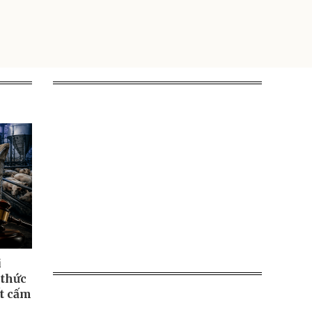
i
 thức
ất cấm