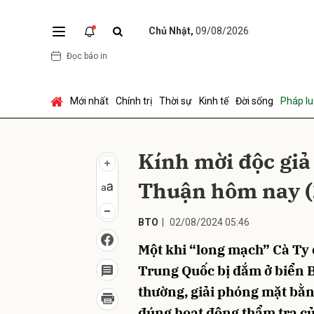
Chủ Nhật,
09/08/2026
Đọc báo in
Gửi 
Mới nhất
Chính trị
Thời sự
Kinh tế
Đời sống
Pháp lu
Kính mời độc giả
Thuận hôm nay (
BTO
|
02/08/2024 05:46
Một khi “long mạch” Cà Ty 
Trung Quốc bị đắm ở biển 
thường, giải phóng mặt bằ
đúng hoạt động thẩm tra c