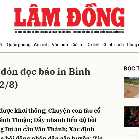
bình luận
ật
Quốc phòng - An ninh
Văn hóa - Giải trí
Du lịch
Chính sách
Công 
 đón đọc báo in Bình
ĐỌC T
2/8)
Hủy
G
được khơi thông; Chuyện con tàu cổ
Bình Thuận; Đẩy nhanh tiến độ bồi
ng Dự án cầu Văn Thánh; Xác định
ủa hội đồng nhân dân cấp huyện; Tín