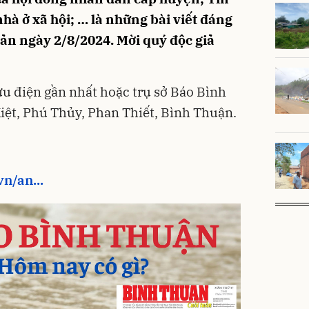
hà ở xã hội; … là những bài viết đáng
bản ngày 2/8/2024. Mời quý độc giả
ưu điện gần nhất hoặc trụ sở Báo Bình
Kiệt, Phú Thủy, Phan Thiết, Bình Thuận.
n/an...