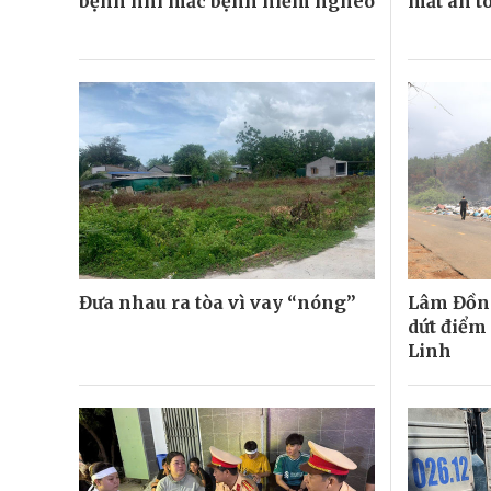
bệnh nhi mắc bệnh hiểm nghèo
mất an t
Đưa nhau ra tòa vì vay “nóng”
Lâm Đồng
dứt điểm 
Linh