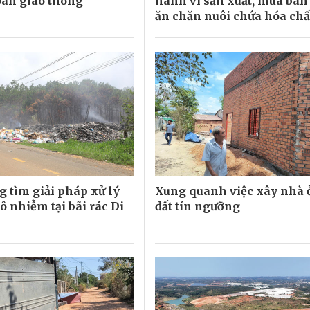
oàn giao thông
hành vi sản xuất, mua bán
ăn chăn nuôi chứa hóa ch
 tìm giải pháp xử lý
Xung quanh việc xây nhà 
ô nhiễm tại bãi rác Di
đất tín ngưỡng