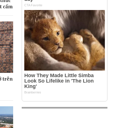
 thức
ất cấm
ở trên