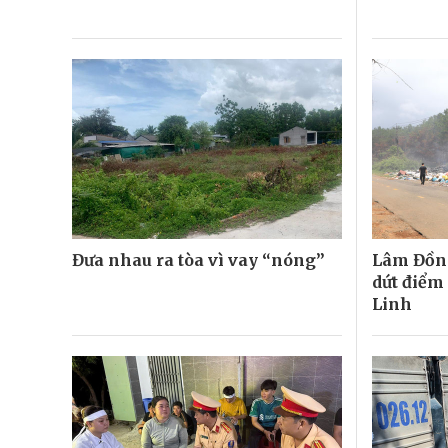
Đưa nhau ra tòa vì vay “nóng”
Lâm Đồng
dứt điểm 
Linh