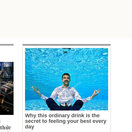
i
 thức