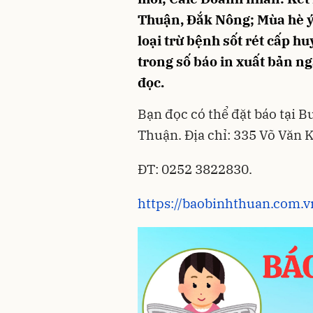
Thuận, Đắk Nông; Mùa hè 
loại trừ bệnh sốt rét cấp h
trong số báo in xuất bản n
đọc.
Bạn đọc có thể đặt báo tại B
Thuận. Địa chỉ: 335 Võ Văn 
ĐT: 0252 3822830.
https://baobinhthuan.com.vn