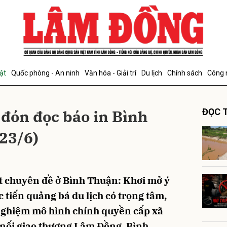
bình luận
ật
Quốc phòng - An ninh
Văn hóa - Giải trí
Du lịch
Chính sách
Công 
 đón đọc báo in Bình
ĐỌC T
23/6)
Hủy
G
t chuyên đề ở Bình Thuận: Khơi mở ý
c tiến quảng bá du lịch có trọng tâm,
nghiệm mô hình chính quyền cấp xã
 nối giao thương Lâm Đồng, Bình