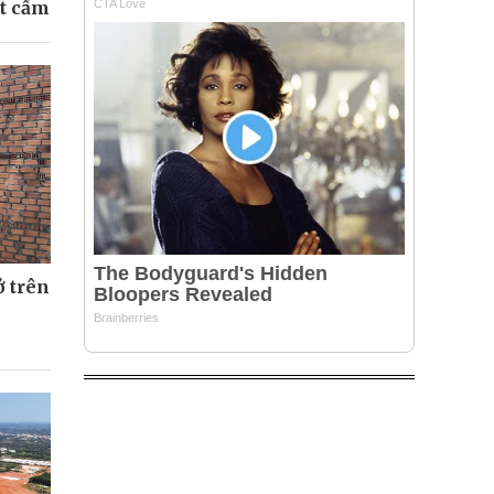
ất cấm
ở trên