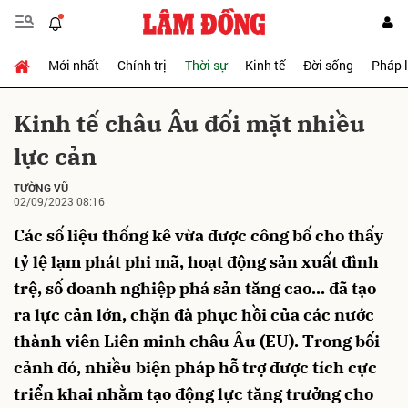
Mới nhất
Chính trị
Thời sự
Kinh tế
Đời sống
Pháp 
Gửi bình luận
Kinh tế châu Âu đối mặt nhiều
lực cản
TƯỜNG VŨ
02/09/2023 08:16
Các số liệu thống kê vừa được công bố cho thấy
tỷ lệ lạm phát phi mã, hoạt động sản xuất đình
Hủy
Gửi
trệ, số doanh nghiệp phá sản tăng cao... đã tạo
ra lực cản lớn, chặn đà phục hồi của các nước
thành viên Liên minh châu Âu (EU). Trong bối
cảnh đó, nhiều biện pháp hỗ trợ được tích cực
triển khai nhằm tạo động lực tăng trưởng cho