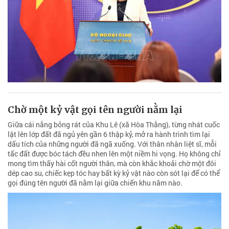
Chờ một kỷ vật gọi tên người nằm lại
Giữa cái nắng bỏng rát của Khu Lê (xã Hòa Thắng), từng nhát cuốc
lật lên lớp đất đã ngủ yên gần 6 thập kỷ, mở ra hành trình tìm lại
dấu tích của những người đã ngã xuống. Với thân nhân liệt sĩ, mỗi
tấc đất được bóc tách đều nhen lên một niềm hi vọng. Họ không chỉ
mong tìm thấy hài cốt người thân, mà còn khắc khoải chờ một đôi
dép cao su, chiếc kẹp tóc hay bất kỳ kỷ vật nào còn sót lại để có thể
gọi đúng tên người đã nằm lại giữa chiến khu năm nào.