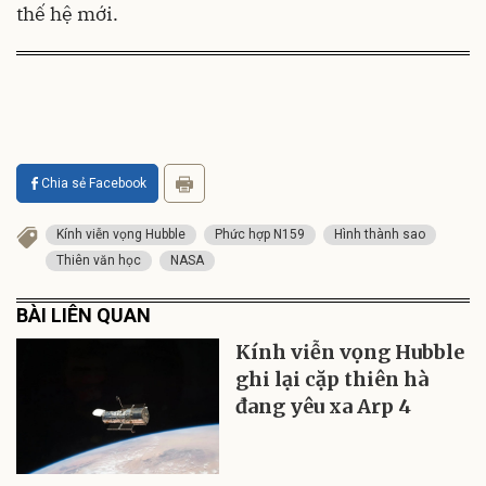
thế hệ mới.
Chia sẻ Facebook
Kính viễn vọng Hubble
Phức hợp N159
Hình thành sao
Thiên văn học
NASA
BÀI LIÊN QUAN
Kính viễn vọng Hubble
ghi lại cặp thiên hà
đang yêu xa Arp 4