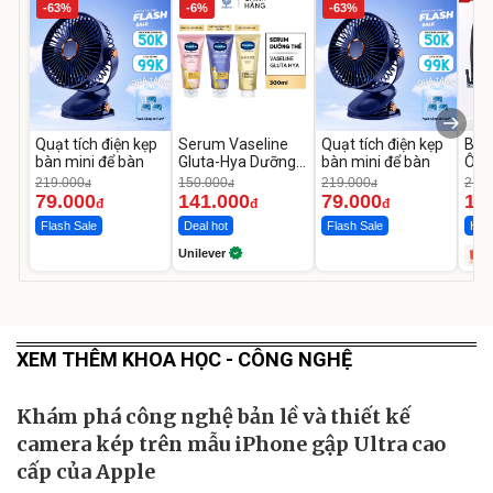
-63%
-6%
-63%
Quạt tích điện kẹp
Serum Vaseline
Quạt tích điện kẹp
Bơm
bàn mini để bàn
Gluta-Hya Dưỡng
bàn mini để bàn
Ô T
Da Sáng Mịn Sau 7
MED
219.000
150.000
219.000
2.69
đ
đ
đ
Ngày
12.
79.000
141.000
79.000
1.
đ
đ
đ
Flash Sale
Deal hot
Flash Sale
Hot 
Unilever
XEM THÊM KHOA HỌC - CÔNG NGHỆ
Khám phá công nghệ bản lề và thiết kế
camera kép trên mẫu iPhone gập Ultra cao
cấp của Apple