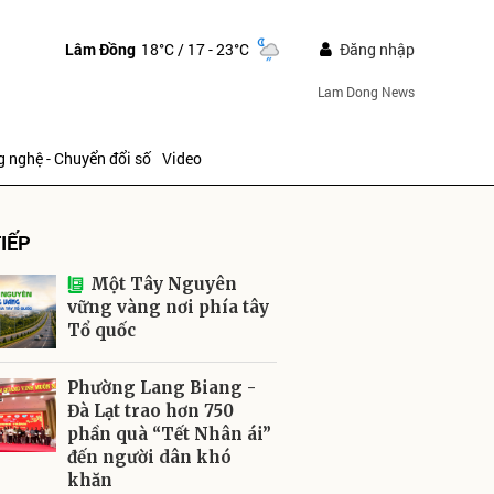
Lâm Đồng
18°C
/ 17 - 23°C
Đăng nhập
Lam Dong News
 nghệ - Chuyển đổi số
Video
IẾP
Một Tây Nguyên
vững vàng nơi phía tây
Tổ quốc
ửi
Phường Lang Biang -
Đà Lạt trao hơn 750
phần quà “Tết Nhân ái”
đến người dân khó
khăn