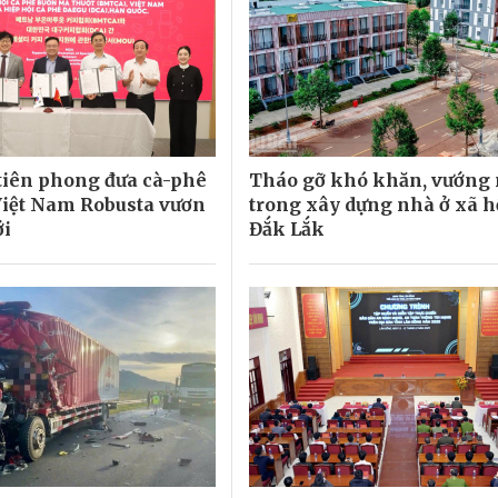
tiên phong đưa cà-phê
Tháo gỡ khó khăn, vướng
Việt Nam Robusta vươn
trong xây dựng nhà ở xã h
ới
Đắk Lắk