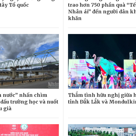
 tây Tổ quốc
trao hơn 750 phần quà “Tế
Nhân ái” đến người dân k
khăn
n nước” nhấn chìm
Thắm tình hữu nghị giữa 
 dấu trường học và nuốt
tỉnh Đắk Lắk và Mondulki
u già