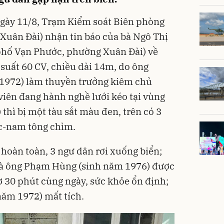
 ngày 11/8, Trạm Kiểm soát Biên phòng
Xuân Đài) nhận tin báo của bà Ngô Thị
phố Vạn Phước, phường Xuân Đài) về
 suất 60 CV, chiều dài 14m, do ông
1972) làm thuyền trưởng kiêm chủ
viên đang hành nghề lưới kéo tại vùng
 thì bị một tàu sắt màu đen, trên có 3
ắc-nam
tông chìm
.
 hoàn toàn, 3 ngư dân rơi xuống biển;
và ông Phạm Hùng (sinh năm 1976) được
ờ 30 phút cùng ngày, sức khỏe ổn định;
năm 1972) mất tích.