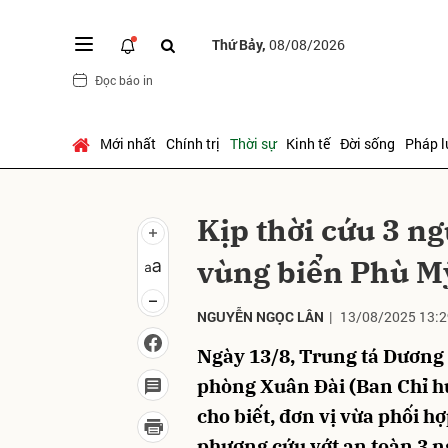
Thứ Bảy,
08/08/2026
Đọc báo in
Gửi 
Mới nhất
Chính trị
Thời sự
Kinh tế
Đời sống
Pháp l
Kịp thời cứu 3 ng
vùng biển Phù M
NGUYỄN NGỌC LÂN
|
13/08/2025 13:2
Ngày 13/8, Trung tá Dương
phòng Xuân Đài (Ban Chỉ h
cho biết, đơn vị vừa phối h
phương cứu vớt an toàn 3 n