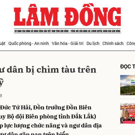
bình luận
uật
Quốc phòng - An ninh
Văn hóa - Giải trí
Du lịch
Chính sách
Công
ĐỌC T
ư dân bị chìm tàu trên
ỹ
9
Hủy
G
 Đức Tứ Hải, Đồn trưởng Đồn Biên
uy Bộ đội Biên phòng tỉnh Đắk Lắk)
ợp lực lượng chức năng và ngư dân địa
gư dân gặp nạn trên biển.