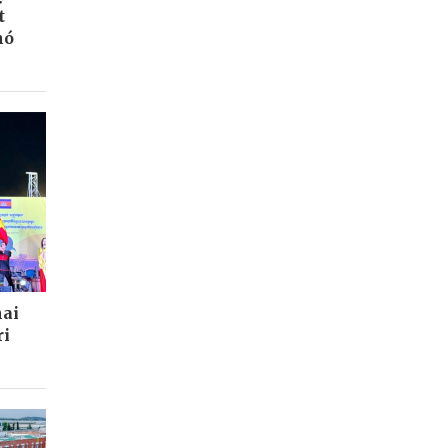
t
hó
hai
ri