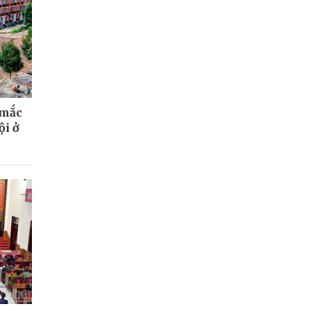
 mắc
ội ở