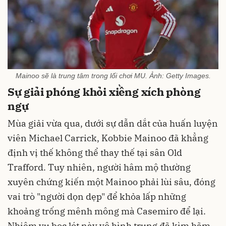
Mainoo sẽ là trung tâm trong lối chơi MU. Ảnh: Getty Images.
Sự giải phóng khỏi xiềng xích phòng
ngự
Mùa giải vừa qua, dưới sự dẫn dắt của huấn luyện
viên Michael Carrick, Kobbie Mainoo đã khẳng
định vị thế không thể thay thế tại sân Old
Trafford. Tuy nhiên, người hâm mộ thường
xuyên chứng kiến một Mainoo phải lùi sâu, đóng
vai trò "người dọn dẹp" để khỏa lấp những
khoảng trống mênh mông mà Casemiro để lại.
Nhiệm vụ bọc lót này vô hình trung đã kìm hãm