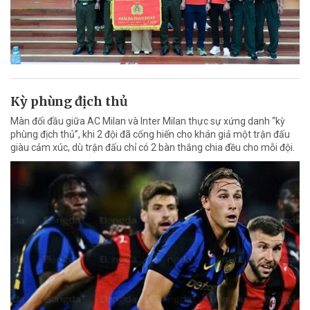
Kỳ phùng địch thủ
Màn đối đầu giữa AC Milan và Inter Milan thực sự xứng danh “kỳ
phùng địch thủ”, khi 2 đội đã cống hiến cho khán giả một trận đấu
giàu cảm xúc, dù trận đấu chỉ có 2 bàn thắng chia đều cho mỗi đội.