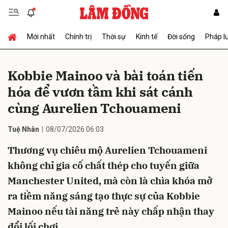
Mới nhất
Chính trị
Thời sự
Kinh tế
Đời sống
Pháp l
Gửi bình luận
Kobbie Mainoo và bài toán tiến
hóa để vươn tầm khi sát cánh
cùng Aurelien Tchouameni
Tuệ Nhân
08/07/2026 06:03
Thương vụ chiêu mộ Aurelien Tchouameni
Hủy
Gửi
không chỉ gia cố chất thép cho tuyến giữa
Manchester United, mà còn là chìa khóa mở
ra tiềm năng sáng tạo thực sự của Kobbie
Mainoo nếu tài năng trẻ này chấp nhận thay
đổi lối chơi.