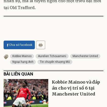
nhân sự, mà là tuyên ngôn cho một triều đại mới
tại Old Trafford.
Chia sẻ Facebook
Kobbie Mainoo
Aurelien Tchouameni
Manchester United
Ngoại hạng Anh
Tin chuyển nhượng MU
BÀI LIÊN QUAN
Kobbie Mainoo và đáp
án cho vị trí số 6 tại
Manchester United