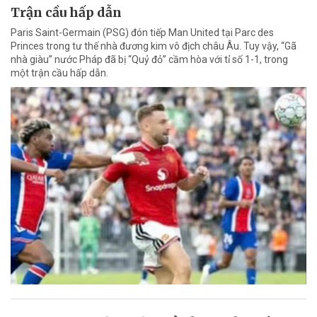
Trận cầu hấp dẫn
Paris Saint-Germain (PSG) đón tiếp Man United tại Parc des
Princes trong tư thế nhà đương kim vô địch châu Âu. Tuy vậy, “Gã
nhà giàu” nước Pháp đã bị “Quỷ đỏ” cầm hòa với tỉ số 1-1, trong
một trận cầu hấp dẫn.