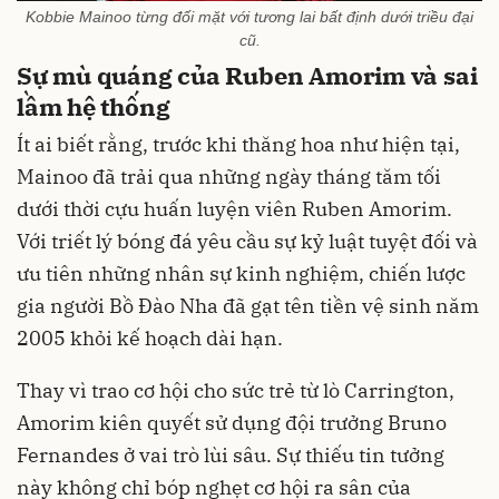
Kobbie Mainoo từng đối mặt với tương lai bất định dưới triều đại
cũ.
Sự mù quáng của Ruben Amorim và sai
lầm hệ thống
Ít ai biết rằng, trước khi thăng hoa như hiện tại,
Mainoo đã trải qua những ngày tháng tăm tối
dưới thời cựu huấn luyện viên Ruben Amorim.
Với triết lý bóng đá yêu cầu sự kỷ luật tuyệt đối và
ưu tiên những nhân sự kinh nghiệm, chiến lược
gia người Bồ Đào Nha đã gạt tên tiền vệ sinh năm
2005 khỏi kế hoạch dài hạn.
Thay vì trao cơ hội cho sức trẻ từ lò Carrington,
Amorim kiên quyết sử dụng đội trưởng Bruno
Fernandes ở vai trò lùi sâu. Sự thiếu tin tưởng
này không chỉ bóp nghẹt cơ hội ra sân của