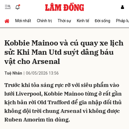
Mới nhất
Chính trị
Thời sự
Kinh tế
Đời sống
Pháp l
Gửi bình luận
Kobbie Mainoo và cú quay xe lịch
sử: Khi Man Utd suýt dâng báu
vật cho Arsenal
Tuệ Nhân
06/05/2026 13:56
Trước khi tỏa sáng rực rỡ với siêu phẩm vào
Hủy
Gửi
lưới Liverpool, Kobbie Mainoo từng ở rất gần
kịch bản rời Old Trafford để gia nhập đối thủ
không đội trời chung Arsenal vì không được
Ruben Amorim tin dùng.