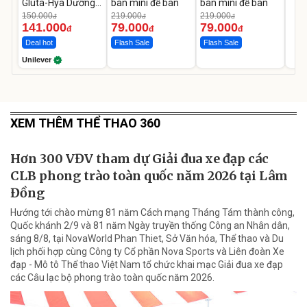
Gluta-Hya Dưỡng
bàn mini để bàn
bàn mini để bàn
Da Sáng Mịn Sau 7
150.000
219.000
219.000
đ
đ
đ
Ngày
141.000
79.000
79.000
đ
đ
đ
Deal hot
Flash Sale
Flash Sale
Unilever
XEM THÊM THỂ THAO 360
Hơn 300 VĐV tham dự Giải đua xe đạp các
CLB phong trào toàn quốc năm 2026 tại Lâm
Đồng
Hướng tới chào mừng 81 năm Cách mạng Tháng Tám thành công,
Quốc khánh 2/9 và 81 năm Ngày truyền thống Công an Nhân dân,
sáng 8/8, tại NovaWorld Phan Thiet, Sở Văn hóa, Thể thao và Du
lịch phối hợp cùng Công ty Cổ phần Nova Sports và Liên đoàn Xe
đạp - Mô tô Thể thao Việt Nam tổ chức khai mạc Giải đua xe đạp
các Câu lạc bộ phong trào toàn quốc năm 2026.