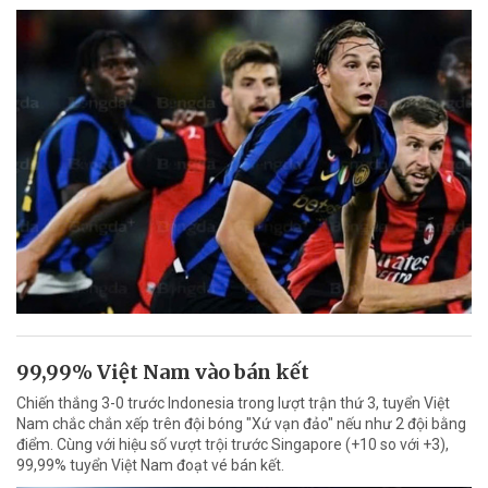
99,99% Việt Nam vào bán kết
Chiến thắng 3-0 trước Indonesia trong lượt trận thứ 3, tuyển Việt
Nam chắc chắn xếp trên đội bóng "Xứ vạn đảo" nếu như 2 đội bằng
điểm. Cùng với hiệu số vượt trội trước Singapore (+10 so với +3),
99,99% tuyển Việt Nam đoạt vé bán kết.