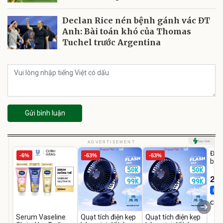
Declan Rice nén bệnh gánh vác ĐT
Anh: Bài toán khó của Thomas
Tuchel trước Argentina
Gửi bình luận
U
ADVERTISEMENT
Đai 
-6%
-63%
-63%
bé 
1-9 
22
Hot 
Cecil
Serum Vaseline
Quạt tích điện kẹp
Quạt tích điện kẹp