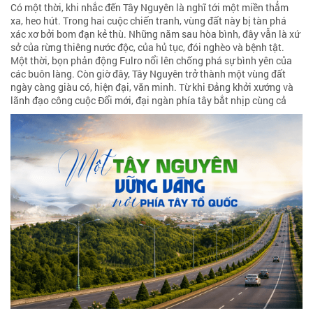
Có một thời, khi nhắc đến Tây Nguyên là nghĩ tới một miền thẳm
xa, heo hút. Trong hai cuộc chiến tranh, vùng đất này bị tàn phá
xác xơ bởi bom đạn kẻ thù. Những năm sau hòa bình, đây vẫn là xứ
sở của rừng thiêng nước độc, của hủ tục, đói nghèo và bệnh tật.
Một thời, bọn phản động Fulro nổi lên chống phá sự bình yên của
các buôn làng. Còn giờ đây, Tây Nguyên trở thành một vùng đất
ngày càng giàu có, hiện đại, văn minh. Từ khi Đảng khởi xướng và
lãnh đạo công cuộc Đổi mới, đại ngàn phía tây bắt nhịp cùng cả