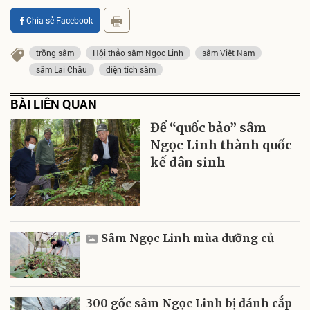
Chia sẻ Facebook
trồng sâm
Hội thảo sâm Ngọc Linh
sâm Việt Nam
sâm Lai Châu
diện tích sâm
BÀI LIÊN QUAN
Để “quốc bảo” sâm
Ngọc Linh thành quốc
kế dân sinh
Sâm Ngọc Linh mùa dưỡng củ
300 gốc sâm Ngọc Linh bị đánh cắp