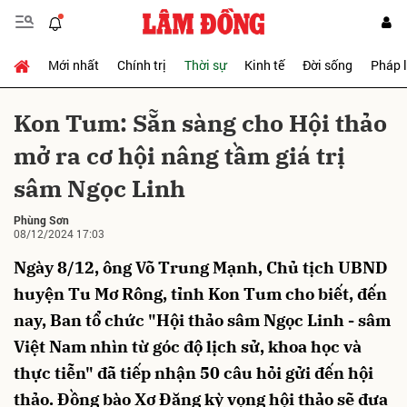
Mới nhất
Chính trị
Thời sự
Kinh tế
Đời sống
Pháp 
Gửi bình luận
Kon Tum: Sẵn sàng cho Hội thảo
mở ra cơ hội nâng tầm giá trị
sâm Ngọc Linh
Phùng Sơn
08/12/2024 17:03
Ngày 8/12, ông Võ Trung Mạnh, Chủ tịch UBND
Hủy
Gửi
huyện Tu Mơ Rông, tỉnh Kon Tum cho biết, đến
nay, Ban tổ chức "Hội thảo sâm Ngọc Linh - sâm
Việt Nam nhìn từ góc độ lịch sử, khoa học và
thực tiễn" đã tiếp nhận 50 câu hỏi gửi đến hội
thảo. Đồng bào Xơ Đăng kỳ vọng hội thảo sẽ đưa