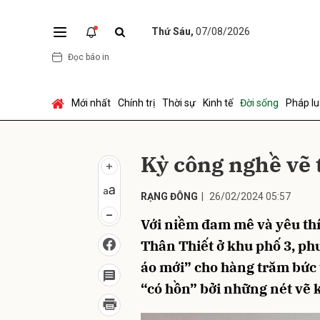
Thứ Sáu,
07/08/2026
Đọc báo in
Gửi 
Mới nhất
Chính trị
Thời sự
Kinh tế
Đời sống
Pháp lu
Kỳ công nghề vẽ 
RẠNG ĐÔNG
|
26/02/2024 05:57
Với niềm đam mê và yêu th
Thân Thiết ở khu phố 3, phư
áo mới” cho hàng trăm bức 
“có hồn” bởi những nét vẽ k