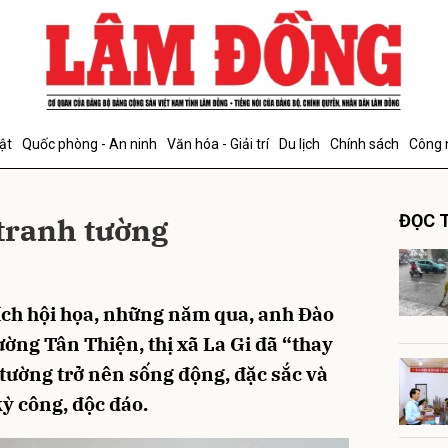
bình luận
ật
Quốc phòng - An ninh
Văn hóa - Giải trí
Du lịch
Chính sách
Công 
tranh tường
ĐỌC T
ích hội họa, những năm qua, anh Đào
Hủy
G
ờng Tân Thiện, thị xã La Gi đã “thay
tường trở nên sống động, đặc sắc và
ỳ công, độc đáo.