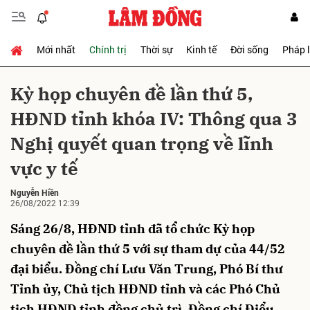
Mới nhất
Chính trị
Thời sự
Kinh tế
Đời sống
Pháp 
Gửi bình luận
Kỳ họp chuyên đề lần thứ 5,
HĐND tỉnh khóa IV: Thông qua 3
Nghị quyết quan trọng về lĩnh
vực y tế
Nguyễn Hiền
26/08/2022 12:39
Hủy
Gửi
Sáng 26/8, HĐND tỉnh đã tổ chức Kỳ họp
chuyên đề lần thứ 5 với sự tham dự của 44/52
đại biểu. Đồng chí Lưu Văn Trung, Phó Bí thư
Tỉnh ủy, Chủ tịch HĐND tỉnh và các Phó Chủ
tịch HĐND tỉnh đồng chủ trì. Đồng chí Điểu