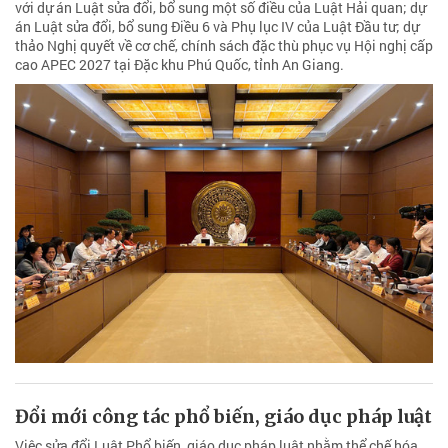
với dự án Luật sửa đổi, bổ sung một số điều của Luật Hải quan; dự
án Luật sửa đổi, bổ sung Điều 6 và Phụ lục IV của Luật Đầu tư; dự
thảo Nghị quyết về cơ chế, chính sách đặc thù phục vụ Hội nghị cấp
cao APEC 2027 tại Đặc khu Phú Quốc, tỉnh An Giang.
Đổi mới công tác phổ biến, giáo dục pháp luật
Việc sửa đổi Luật Phổ biến, giáo dục pháp luật nhằm thể chế hóa