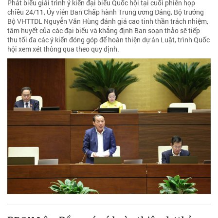
Phát biểu giải trình ý kiến đại biểu Quốc hội tại cuối phiên họp
chiều 24/11, Ủy viên Ban Chấp hành Trung ương Đảng, Bộ trưởng
Bộ VHTTDL Nguyễn Văn Hùng đánh giá cao tinh thần trách nhiệm,
tâm huyết của các đại biểu và khẳng định Ban soạn thảo sẽ tiếp
thu tối đa các ý kiến đóng góp để hoàn thiện dự án Luật, trình Quốc
hội xem xét thông qua theo quy định.