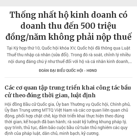
Thống nhất hộ kinh doanh có
doanh thu đến 500 triệu
đồng/năm không phải nộp thuế
Tại Kỳ họp thứ 10, Quốc hội khóa XV, Quốc hội đã thông qua Luật
Thuế thu nhập cá nhân (sửa đổi). Trong đó rà soát, chỉnh lý nhiều
nội dung đáng chú ý như thuế đối với hộ và cá nhân kinh doanh,
mức giảm trừ gia cảnh, thuế đối với chuyển nhượng vàng,…
ĐOÀN ĐẠI BIỂU QUỐC HỘI - HĐND
Các cơ quan tập trung triển khai công tác bầu
cử theo đúng thời gian, luật định
Hội đồng Bầu cử Quốc gia, Ủy ban Thường vụ Quốc hội, Chính phủ,
Ủy Ban Trung ương MTTQ Việt Nam và các cơ quan liên quan chủ
động, phối hợp chặt chẽ, kịp thời triển khai thực hiện theo đúng
thời gian, kế hoạch đã ban hành; rà soát kỹ lưỡng khung pháp lý,
quy trình, thủ tục, đảm bảo cuộc bầu cử tuân thủ nghiêm các quy
định của pháp luật, dân chủ, minh bạch, kỷ cương.