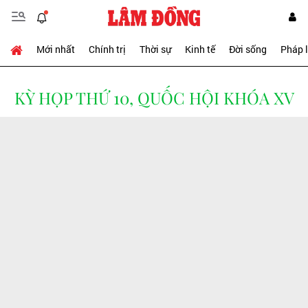
Mới nhất
Chính trị
Thời sự
Kinh tế
Đời sống
Pháp 
KỲ HỌP THỨ 10, QUỐC HỘI KHÓA XV