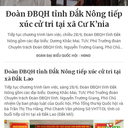
Đoàn ĐBQH tỉnh Đắk Nông tiếp
xúc cử tri tại xã Cư K’nia
Tiếp tục chương trình làm việc, chiều 28/6, Đoàn ĐBQH tỉnh Đắk
Nông gồm các đại biểu: Dương Khắc Mai, TUV, Phó Trưởng đoàn
Chuyên trách Đoàn ĐBQH tỉnh; Nguyễn Trường Giang, Phó Chủ
nhiệm Ủy ban Pháp luật của Quốc hội, Phó Tổng thư ký Quốc hội và
ĐOÀN ĐẠI BIỂU QUỐC HỘI - HĐND
bà Trần Thị Thu Hằng, Phó Chánh Văn phòng Sở VHTT-DL tỉnh có
buổi tiếp cử tri tại xã Cư K’nia (Cư Jút).
Đoàn ĐBQH tỉnh Đắk Nông tiếp xúc cử tri tại
xã Đắk Lao
Tiếp tục chương trình làm việc, sáng 28/6, Đoàn ĐBQH tỉnh Đắk
Nông gồm các đại biểu: Dương Khắc Mai, TUV, Phó Trưởng đoàn
Chuyên trách Đoàn ĐBQH tỉnh; Nguyễn Trường Giang, Phó Chủ
nhiệm Ủy ban pháp luật của Quốc hội, Phó Tổng thư ký Quốc hội và
bà Trần Thị Thu Hằng, Phó Chánh Văn phòng Sở VHTT-DL tỉnh có
buổi tiếp cử tri tại xã Đắk Lao (Đắk Mil).