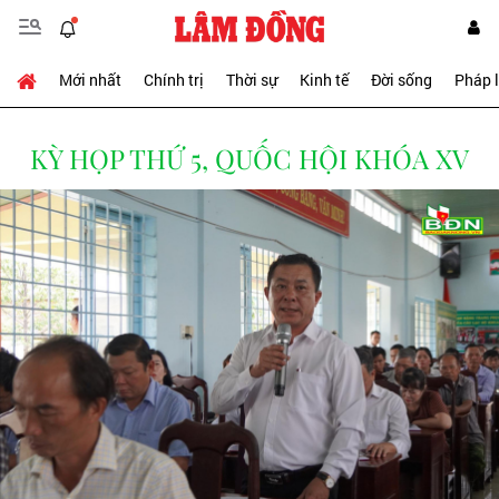
Mới nhất
Chính trị
Thời sự
Kinh tế
Đời sống
Pháp 
KỲ HỌP THỨ 5, QUỐC HỘI KHÓA XV